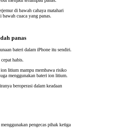
but menjadi terlampau panas.
erjemur di bawah cahaya matahari
di bawah cuaca yang panas.
udah panas
naan bateri dalam iPhone itu sendiri.
cepat habis.
 ion litium mampu membawa risiko
 juga menggunakan bateri ion litium.
kiranya beroperasi dalam keadaan
a menggunakan pengecas pihak ketiga