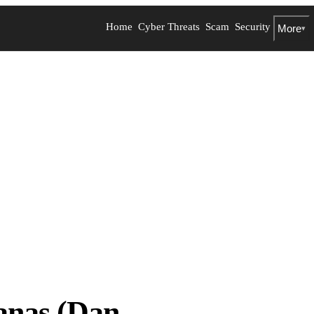
Home
Cyber Threats
Scam
Security
More
▾
anas (Dan