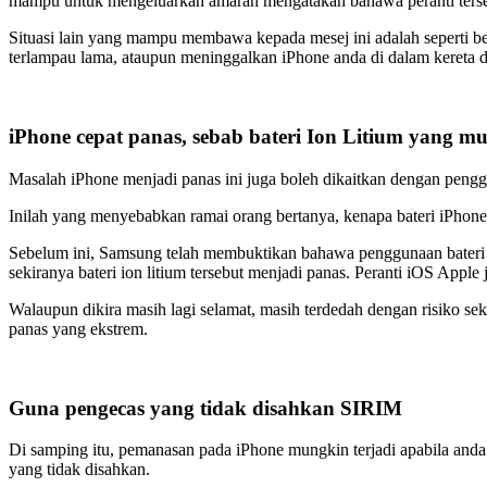
mampu untuk mengeluarkan amaran mengatakan bahawa peranti terse
Situasi lain yang mampu membawa kepada mesej ini adalah seperti b
terlampau lama, ataupun meninggalkan iPhone anda di dalam kereta 
iPhone cepat panas, sebab bateri Ion Litium yang m
Masalah iPhone menjadi panas ini juga boleh dikaitkan dengan penggu
Inilah yang menyebabkan ramai orang bertanya, kenapa bateri iPhone 
Sebelum ini, Samsung telah membuktikan bahawa penggunaan bateri
sekiranya bateri ion litium tersebut menjadi panas. Peranti iOS Apple
Walaupun dikira masih lagi selamat, masih terdedah dengan risiko se
panas yang ekstrem.
Guna pengecas yang tidak disahkan SIRIM
Di samping itu, pemanasan pada iPhone mungkin terjadi apabila and
yang tidak disahkan.