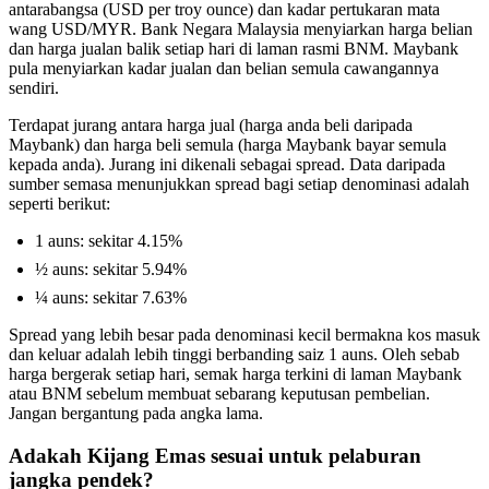
antarabangsa (USD per troy ounce) dan kadar pertukaran mata
wang USD/MYR. Bank Negara Malaysia menyiarkan harga belian
dan harga jualan balik setiap hari di laman rasmi BNM. Maybank
pula menyiarkan kadar jualan dan belian semula cawangannya
sendiri.
Terdapat jurang antara harga jual (harga anda beli daripada
Maybank) dan harga beli semula (harga Maybank bayar semula
kepada anda). Jurang ini dikenali sebagai spread. Data daripada
sumber semasa menunjukkan spread bagi setiap denominasi adalah
seperti berikut:
1 auns: sekitar 4.15%
½ auns: sekitar 5.94%
¼ auns: sekitar 7.63%
Spread yang lebih besar pada denominasi kecil bermakna kos masuk
dan keluar adalah lebih tinggi berbanding saiz 1 auns. Oleh sebab
harga bergerak setiap hari, semak harga terkini di laman Maybank
atau BNM sebelum membuat sebarang keputusan pembelian.
Jangan bergantung pada angka lama.
Adakah Kijang Emas sesuai untuk pelaburan
jangka pendek?