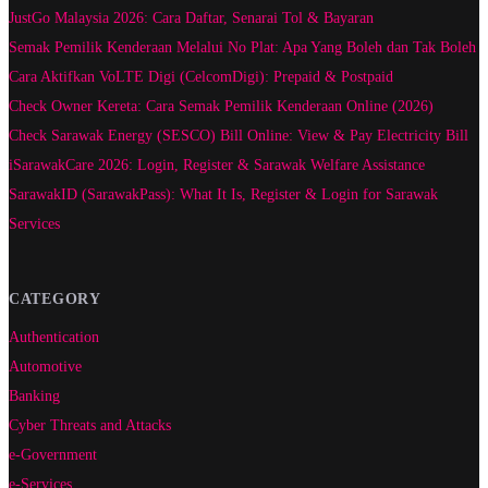
JustGo Malaysia 2026: Cara Daftar, Senarai Tol & Bayaran
Semak Pemilik Kenderaan Melalui No Plat: Apa Yang Boleh dan Tak Boleh
Cara Aktifkan VoLTE Digi (CelcomDigi): Prepaid & Postpaid
Check Owner Kereta: Cara Semak Pemilik Kenderaan Online (2026)
Check Sarawak Energy (SESCO) Bill Online: View & Pay Electricity Bill
iSarawakCare 2026: Login, Register & Sarawak Welfare Assistance
SarawakID (SarawakPass): What It Is, Register & Login for Sarawak
Services
CATEGORY
Authentication
Automotive
Banking
Cyber Threats and Attacks
e-Government
e-Services