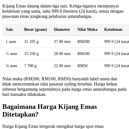
Kijang Emas datang dalam tiga saiz. Ketiga-tiganya mempunyai
ketulenan yang sama, iaitu 999.9 fineness (24 karat), setara dengan
piawaian emas jongkong pelaburan antarabangsa.
Saiz
Berat (gram)
Diameter
Nilai Muka
Ketulenan
1 auns
31.105 g
37.00 mm
RM200
999.9 (24 kara
½ auns
15.550 g
28.00 mm
RM100
999.9 (24 kara
¼ auns
7.780 g
22.00 mm
RM50
999.9 (24 kara
Nilai muka (RM200, RM100, RM50) hanyalah label rasmi dan
tidak mencerminkan nilai pasaran syiling tersebut. Harga belian
sebenar bergantung sepenuhnya pada harga emas antarabangsa pada
hari transaksi dilakukan.
Bagaimana Harga Kijang Emas
Ditetapkan?
Harga Kijang Emas bergerak mengikut harga spot emas