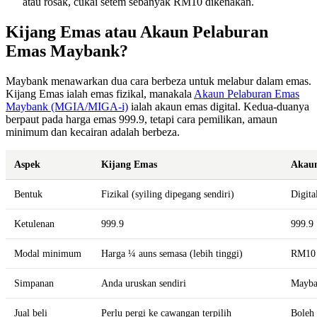
atau rosak, cukai setem sebanyak RM10 dikenakan.
Kijang Emas atau Akaun Pelaburan
Emas Maybank?
Maybank menawarkan dua cara berbeza untuk melabur dalam emas.
Kijang Emas ialah emas fizikal, manakala
Akaun Pelaburan Emas
Maybank (MGIA/MIGA-i)
ialah akaun emas digital. Kedua-duanya
berpaut pada harga emas 999.9, tetapi cara pemilikan, amaun
minimum dan kecairan adalah berbeza.
Aspek
Kijang Emas
Akaun
Bentuk
Fizikal (syiling dipegang sendiri)
Digita
Ketulenan
999.9
999.9
Modal minimum
Harga ¼ auns semasa (lebih tinggi)
RM10 
Simpanan
Anda uruskan sendiri
Mayban
Jual beli
Perlu pergi ke cawangan terpilih
Boleh 