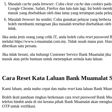
Masalah
cache
pada
browser
. Cuba
clear cache
dan
cookies
pada 
Google Chrome, Safari, Firefox dan lain-lain lagi. Ini boleh me
masuk yang disebabkan oleh data lama yang tersimpan pada pelay
Masalah
browser
itu sendiri. Cuba gunakan pelayar yang berbez
boleh membantu mengesan jika masalah tersebut disebabkan oleh
tidak.
Jika anda jenis orang yang celik IT, anda boleh cuba
reset password
B
melalui https://www.i-muamalat.com.my. Tidak susah mana pun. Hany
diberikan satu persatu.
Jika tidak berani, sila hubungi Customer Service Bank Muamalat jik
masuk atau perlu bantuan untuk menetapkan semula kata laluan.
Cara Reset Kata Laluan Bank Muamalat S
Kami faham, anda mahu cepat dan mahu
reset
kata laluan Bank Muama
Boleh ikuti panduan ringkas berkenaan cara
reset password
Bank Muam
telefon bimbit anda di sisi kerana pihak Bank Muamalat akan men
OTP untuk verifikasi.