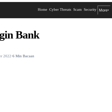
Home
Cyber Threats
Scam
Security
More
▾
gin Bank
er 2022
·
6 Min Bacaan