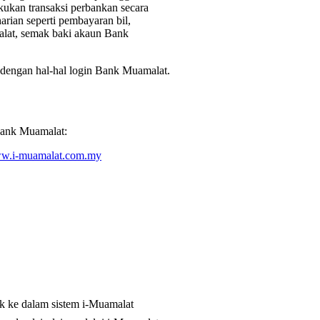
ukan transaksi perbankan secara
harian seperti pembayaran bil,
at, semak baki akaun Bank
n dengan hal-hal login Bank Muamalat.
 Bank Muamalat:
ww.i-muamalat.com.my
uk ke dalam sistem i-Muamalat