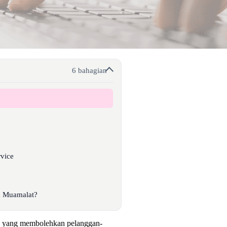
6 bahagian
rvice
k Muamalat?
n yang membolehkan pelanggan-