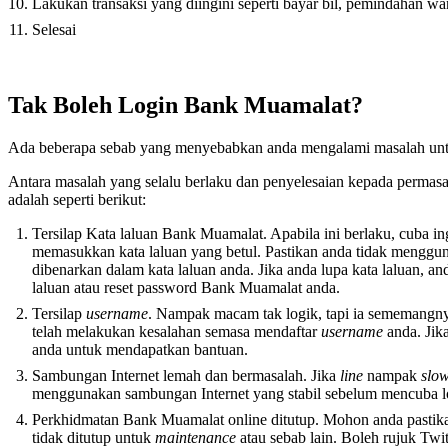
Lakukan transaksi yang diingini seperti bayar bil, pemindahan wa
Selesai
Tak Boleh Login Bank Muamalat?
Ada beberapa sebab yang menyebabkan anda mengalami masalah un
Antara masalah yang selalu berlaku dan penyelesaian kepada permas
adalah seperti berikut:
Tersilap Kata laluan Bank Muamalat. Apabila ini berlaku, cuba in
memasukkan kata laluan yang betul. Pastikan anda tidak menggun
dibenarkan dalam kata laluan anda. Jika anda lupa kata laluan, a
laluan atau reset password Bank Muamalat anda.
Tersilap
username
. Nampak macam tak logik, tapi ia sememangny
telah melakukan kesalahan semasa mendaftar
username
anda. Jik
anda untuk mendapatkan bantuan.
Sambungan Internet lemah dan bermasalah. Jika
line
nampak
slo
menggunakan sambungan Internet yang stabil sebelum mencuba 
Perkhidmatan Bank Muamalat online ditutup. Mohon anda pastika
tidak ditutup untuk
maintenance
atau sebab lain. Boleh rujuk Twitt