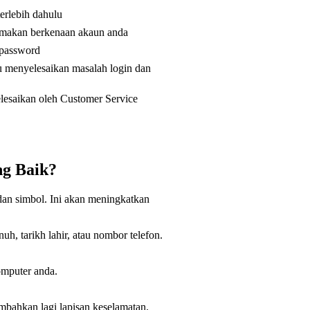
terlebih dahulu
emakan berkenaan akaun anda
t password
u menyelesaikan masalah login dan
elesaikan oleh Customer Service
g Baik?
dan simbol. Ini akan meningkatkan
h, tarikh lahir, atau nombor telefon.
omputer anda.
mbahkan lagi lapisan keselamatan.