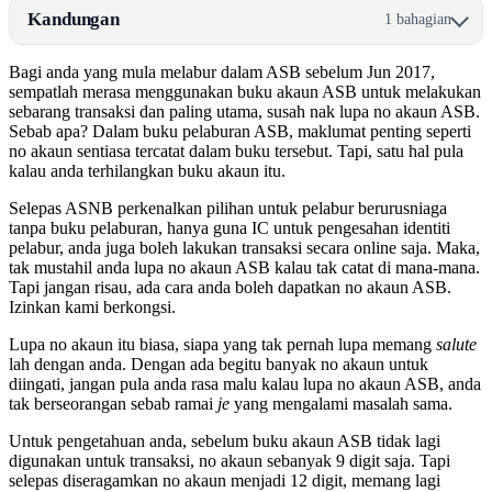
Kandungan
1 bahagian
Bagi anda yang mula melabur dalam ASB sebelum Jun 2017,
sempatlah merasa menggunakan buku akaun ASB untuk melakukan
sebarang transaksi dan paling utama, susah nak lupa no akaun ASB.
Sebab apa? Dalam buku pelaburan ASB, maklumat penting seperti
no akaun sentiasa tercatat dalam buku tersebut. Tapi, satu hal pula
kalau anda terhilangkan buku akaun itu.
Selepas ASNB perkenalkan pilihan untuk pelabur berurusniaga
tanpa buku pelaburan, hanya guna IC untuk pengesahan identiti
pelabur, anda juga boleh lakukan transaksi secara online saja. Maka,
tak mustahil anda lupa no akaun ASB kalau tak catat di mana-mana.
Tapi jangan risau, ada cara anda boleh dapatkan no akaun ASB.
Izinkan kami berkongsi.
Lupa no akaun itu biasa, siapa yang tak pernah lupa memang
salute
lah dengan anda. Dengan ada begitu banyak no akaun untuk
diingati, jangan pula anda rasa malu kalau lupa no akaun ASB, anda
tak berseorangan sebab ramai
je
yang mengalami masalah sama.
Untuk pengetahuan anda, sebelum buku akaun ASB tidak lagi
digunakan untuk transaksi, no akaun sebanyak 9 digit saja. Tapi
selepas diseragamkan no akaun menjadi 12 digit, memang lagi