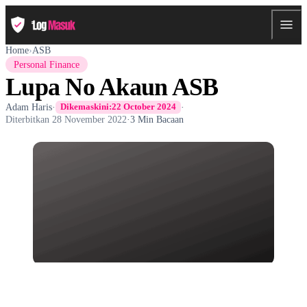
Home
›
ASB
Personal Finance
Lupa No Akaun ASB
Adam Haris
·
·
Dikemaskini:
22 October 2024
Diterbitkan
28 November 2022
·
3 Min Bacaan