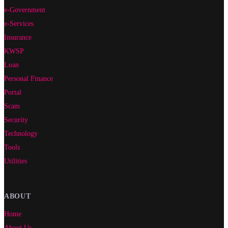
e-Government
e-Services
Insurance
KWSP
Loan
Personal Finance
Portal
Scam
Security
Technology
Tools
Utilities
ABOUT
Home
About Us