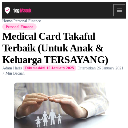
Home
›
Personal Finance
Personal Finance
Medical Card Takaful
Terbaik (Untuk Anak &
Keluarga TERSAYANG)
Adam Haris
·
·
Diterbitkan
26 January 2021
·
Dikemaskini:
10 January 2025
7 Min Bacaan