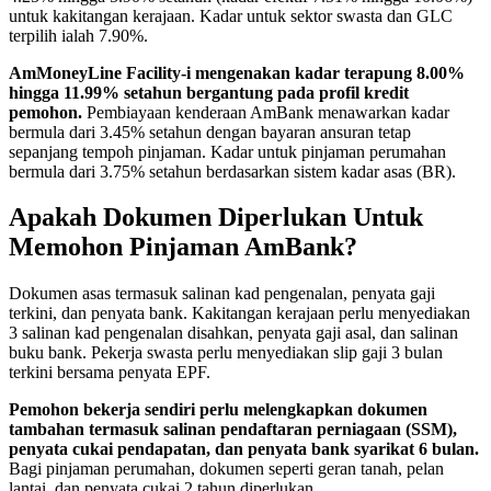
untuk kakitangan kerajaan. Kadar untuk sektor swasta dan GLC
terpilih ialah 7.90%.
AmMoneyLine Facility-i mengenakan kadar terapung 8.00%
hingga 11.99% setahun bergantung pada profil kredit
pemohon.
Pembiayaan kenderaan AmBank menawarkan kadar
bermula dari 3.45% setahun dengan bayaran ansuran tetap
sepanjang tempoh pinjaman. Kadar untuk pinjaman perumahan
bermula dari 3.75% setahun berdasarkan sistem kadar asas (BR).
Apakah Dokumen Diperlukan Untuk
Memohon Pinjaman AmBank?
Dokumen asas termasuk salinan kad pengenalan, penyata gaji
terkini, dan penyata bank. Kakitangan kerajaan perlu menyediakan
3 salinan kad pengenalan disahkan, penyata gaji asal, dan salinan
buku bank. Pekerja swasta perlu menyediakan slip gaji 3 bulan
terkini bersama penyata EPF.
Pemohon bekerja sendiri perlu melengkapkan dokumen
tambahan termasuk salinan pendaftaran perniagaan (SSM),
penyata cukai pendapatan, dan penyata bank syarikat 6 bulan.
Bagi pinjaman perumahan, dokumen seperti geran tanah, pelan
lantai, dan penyata cukai 2 tahun diperlukan.