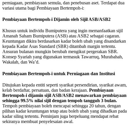
perniagaan, pembiayaan semula, dan penebusan aset. Terdapat dua
variasi utama bagi Pembiayaan Bertempoh-i:
Pembiayaan Bertempoh-i Dijamin oleh Sijil ASB/ASB2
Khusus untuk individu Bumiputera yang ingin memanfaatkan sijil
Amanah Saham Bumiputera (ASB) atau ASB2 sebagai cagaran.
Keuntungan dikira berdasarkan kadar boleh ubah yang disandarkan
kepada Kadar Asas Standard (SBR) ditambah margin tertentu.
Ansuran bulanan mungkin berubah mengikut pergerakan SBR.
Konsep Syariah yang digunakan termasuk Tawarruq, Murabahah,
Wakalah, dan Wa’d.
Pembiayaan Bertempoh-i untuk Perniagaan dan Institusi
Ditujukan kepada entiti seperti syarikat persendirian, syarikat awam,
kelab berdaftar, persatuan, dan badan kerajaan.
Pembiayaan
Bertempoh-i dijamin sijil ASB/ASB2 menawarkan pembiayaan
sehingga 99.5% nilai sijil dengan tempoh tangguh 3 bulan.
Tempoh pembiayaan boleh mencapai sehingga 20 tahun, dengan
pilihan kadar keuntungan tetap atau boleh ubah yang dihadkan pada
kadar siling tertentu. Peminjam juga berpeluang mendapat rebat
sekiranya membuat penyelesaian awal.