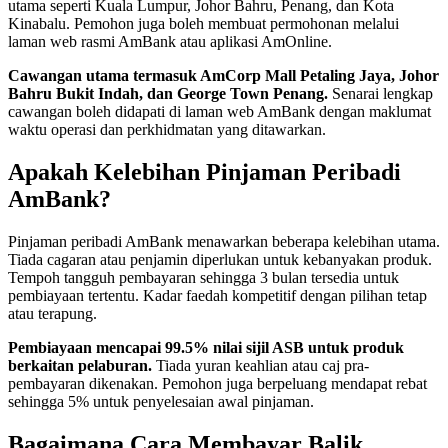
utama seperti Kuala Lumpur, Johor Bahru, Penang, dan Kota
Kinabalu. Pemohon juga boleh membuat permohonan melalui
laman web rasmi AmBank atau aplikasi AmOnline.
Cawangan utama termasuk AmCorp Mall Petaling Jaya, Johor
Bahru Bukit Indah, dan George Town Penang.
Senarai lengkap
cawangan boleh didapati di laman web AmBank dengan maklumat
waktu operasi dan perkhidmatan yang ditawarkan.
Apakah Kelebihan Pinjaman Peribadi
AmBank?
Pinjaman peribadi AmBank menawarkan beberapa kelebihan utama.
Tiada cagaran atau penjamin diperlukan untuk kebanyakan produk.
Tempoh tangguh pembayaran sehingga 3 bulan tersedia untuk
pembiayaan tertentu. Kadar faedah kompetitif dengan pilihan tetap
atau terapung.
Pembiayaan mencapai 99.5% nilai sijil ASB untuk produk
berkaitan pelaburan.
Tiada yuran keahlian atau caj pra-
pembayaran dikenakan. Pemohon juga berpeluang mendapat rebat
sehingga 5% untuk penyelesaian awal pinjaman.
Bagaimana Cara Membayar Balik