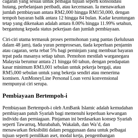
cagaran yang sesuai untuk pelbagai tujuan seperti konsolidasi
hutang, perbelanjaan peribadi, atau kecemasan. Ia menawarkan
jumlah pembiayaan antara RM2,000 hingga RM150,000, dengan
tempoh bayaran balik antara 12 hingga 84 bulan. Kadar keuntungan
tetap yang dikenakan adalah antara 8.00% hingga 11.99% setahun,
bergantung kepada status pekerjaan dan jumlah pembiayaan.
Ciri-ciri utama termasuk proses permohonan yang pantas (kelulusan
dalam 48 jam), tiada yuran pemprosesan, tiada keperluan penjamin
atau cagaran, serta rebat 5% bagi peminjam yang membuat bayaran
tepat pada masanya setiap tahun. Pemohon mestilah warganegara
Malaysia berumur antara 21 hingga 60 tahun, dengan pendapatan
kasar minimum RM3,001 sebulan untuk pekerja bergaji, atau
RM5,000 sebulan untuk yang bekerja sendiri atau menerima
komisen. AmMoneyLine Personal Loan versi konvensional
mempunyai ciri serupa.
Pembiayaan Bertempoh-i
Pembiayaan Bertempoh-i oleh AmBank Islamic adalah kemudahan
pembiayaan patuh Syariah bagi memenuhi keperluan kewangan
individu dan perniagaan. Pinjaman ini berdasarkan konsep Syariah
seperti Tawarruq, Murabahah, Wakalah, dan Wa’d, dan
menawarkan fleksibiliti dalam penggunaan dana untuk pelbagai
tujuan seperti pemilikan aset, modal kerja, pengembangan