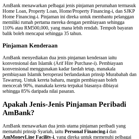
AmBank menawarkan pelbagai jenis pinjaman perumahan termasuk
Home Loan, Property Loan, Home/Property Financing-i, dan SJKP
Home Financing-i. Pinjaman ini direka untuk membantu pelanggan
memiliki rumah pertama mereka dengan pembiayaan sehingga
110% atau RM500,000, yang mana lebih rendah. Tempoh bayaran
balik boleh mencapai sehingga 35 tahun.
Pinjaman Kenderaan
AmBank menyediakan dua jenis pinjaman kenderaan iaitu
konvensional dan Islamik (Arif Hire Purchase-i). Pembiayaan
konvensional menggunakan kadar faedah tetap, manakala
pembiayaan Islamik beroperasi berlandaskan prinsip Murabahah dan
Tawarruq. Untuk kereta baharu, margin pembiayaan boleh
mencecah 90%, manakala kereta terpakai biasanya dibiayai
sehingga 85% daripada nilai pasaran.
Apakah Jenis-Jenis Pinjaman Peribadi
AmBank?
AmBank menawarkan dua jenis utama pinjaman peribadi yang
mematuhi prinsip Syariah, iaitu
Personal Financing-i
dan
AmMoneyLine Facility-i
, yang direka untuk memenuhi pelbagai