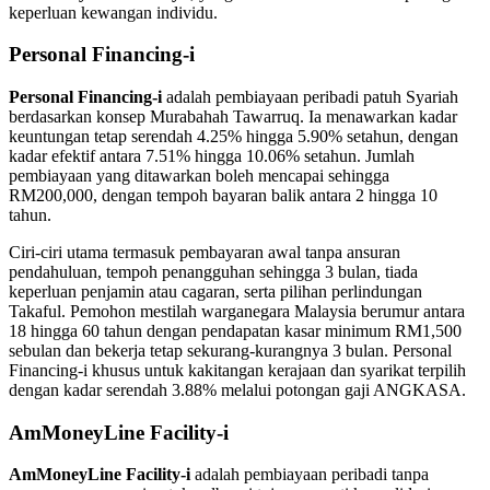
keperluan kewangan individu.
Personal Financing-i
Personal Financing-i
adalah pembiayaan peribadi patuh Syariah
berdasarkan konsep Murabahah Tawarruq. Ia menawarkan kadar
keuntungan tetap serendah 4.25% hingga 5.90% setahun, dengan
kadar efektif antara 7.51% hingga 10.06% setahun. Jumlah
pembiayaan yang ditawarkan boleh mencapai sehingga
RM200,000, dengan tempoh bayaran balik antara 2 hingga 10
tahun.
Ciri-ciri utama termasuk pembayaran awal tanpa ansuran
pendahuluan, tempoh penangguhan sehingga 3 bulan, tiada
keperluan penjamin atau cagaran, serta pilihan perlindungan
Takaful. Pemohon mestilah warganegara Malaysia berumur antara
18 hingga 60 tahun dengan pendapatan kasar minimum RM1,500
sebulan dan bekerja tetap sekurang-kurangnya 3 bulan. Personal
Financing-i khusus untuk kakitangan kerajaan dan syarikat terpilih
dengan kadar serendah 3.88% melalui potongan gaji ANGKASA.
AmMoneyLine Facility-i
AmMoneyLine Facility-i
adalah pembiayaan peribadi tanpa