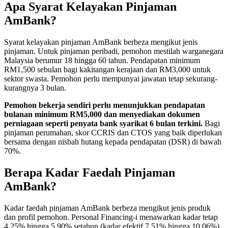
Apa Syarat Kelayakan Pinjaman
AmBank?
Syarat kelayakan pinjaman AmBank berbeza mengikut jenis
pinjaman. Untuk pinjaman peribadi, pemohon mestilah warganegara
Malaysia berumur 18 hingga 60 tahun. Pendapatan minimum
RM1,500 sebulan bagi kakitangan kerajaan dan RM3,000 untuk
sektor swasta. Pemohon perlu mempunyai jawatan tetap sekurang-
kurangnya 3 bulan.
Pemohon bekerja sendiri perlu menunjukkan pendapatan
bulanan minimum RM5,000 dan menyediakan dokumen
perniagaan seperti penyata bank syarikat 6 bulan terkini.
Bagi
pinjaman perumahan, skor CCRIS dan CTOS yang baik diperlukan
bersama dengan nisbah hutang kepada pendapatan (DSR) di bawah
70%.
Berapa Kadar Faedah Pinjaman
AmBank?
Kadar faedah pinjaman AmBank berbeza mengikut jenis produk
dan profil pemohon. Personal Financing-i menawarkan kadar tetap
4.25% hingga 5.90% setahun (kadar efektif 7.51% hingga 10.06%)