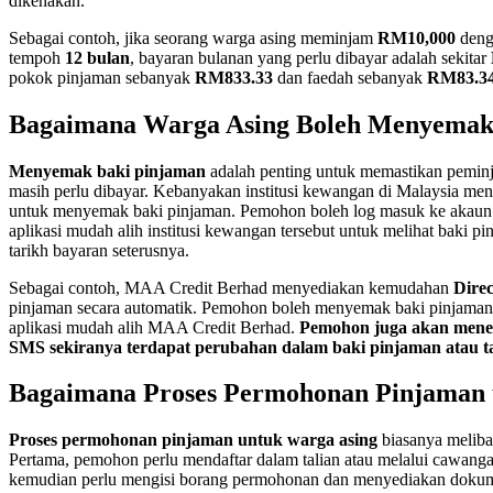
dikenakan.
Sebagai contoh, jika seorang warga asing meminjam
RM10,000
deng
tempoh
12 bulan
, bayaran bulanan yang perlu dibayar adalah sekitar
pokok pinjaman sebanyak
RM833.33
dan faedah sebanyak
RM83.3
Bagaimana Warga Asing Boleh Menyemak
Menyemak baki pinjaman
adalah penting untuk memastikan peminj
masih perlu dibayar. Kebanyakan institusi kewangan di Malaysia me
untuk menyemak baki pinjaman. Pemohon boleh log masuk ke akaun 
aplikasi mudah alih institusi kewangan tersebut untuk melihat baki p
tarikh bayaran seterusnya.
Sebagai contoh, MAA Credit Berhad menyediakan kemudahan
Direc
pinjaman secara automatik. Pemohon boleh menyemak baki pinjaman
aplikasi mudah alih MAA Credit Berhad.
Pemohon juga akan meneri
SMS sekiranya terdapat perubahan dalam baki pinjaman atau t
Bagaimana Proses Permohonan Pinjaman 
Proses permohonan pinjaman untuk warga asing
biasanya meliba
Pertama, pemohon perlu mendaftar dalam talian atau melalui cawang
kemudian perlu mengisi borang permohonan dan menyediakan dokumen