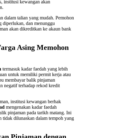
s, institusi kewangan akan
n.
n dalam talian yang mudah. Pemohon
g diperlukan, dan menunggu
jaman akan dikreditkan ke akaun bank
Warga Asing Memohon
n
termasuk kadar faedah yang lebih
uan untuk memiliki permit kerja atau
mpu membayar balik pinjaman
 negatif terhadap rekod kredit
aman, institusi kewangan berhak
ad
mengenakan kadar faedah
ik pinjaman pada tarikh matang. Ini
n tidak dilunaskan dalam tempoh yang
kan Pinjaman dengan