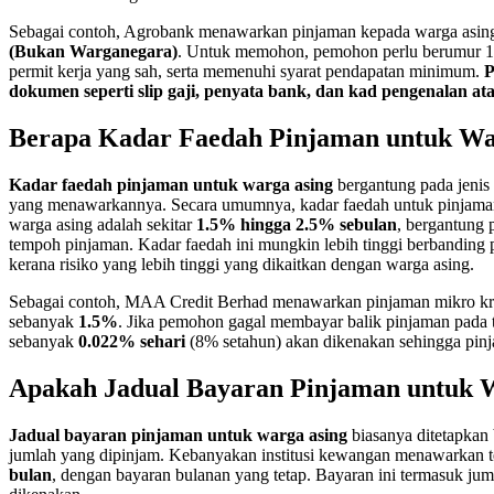
Sebagai contoh, Agrobank menawarkan pinjaman kepada warga asin
(Bukan Warganegara)
. Untuk memohon, pemohon perlu berumur 18 
permit kerja yang sah, serta memenuhi syarat pendapatan minimum.
P
dokumen seperti slip gaji, penyata bank, dan kad pengenalan at
Berapa Kadar Faedah Pinjaman untuk Wa
Kadar faedah pinjaman untuk warga asing
bergantung pada jenis
yang menawarkannya. Secara umumnya, kadar faedah untuk pinjaman 
warga asing adalah sekitar
1.5% hingga 2.5% sebulan
, bergantung 
tempoh pinjaman. Kadar faedah ini mungkin lebih tinggi berbanding
kerana risiko yang lebih tinggi yang dikaitkan dengan warga asing.
Sebagai contoh, MAA Credit Berhad menawarkan pinjaman mikro kre
sebanyak
1.5%
. Jika pemohon gagal membayar balik pinjaman pada 
sebanyak
0.022% sehari
(8% setahun) akan dikenakan sehingga pinj
Apakah Jadual Bayaran Pinjaman untuk 
Jadual bayaran pinjaman untuk warga asing
biasanya ditetapkan
jumlah yang dipinjam. Kebanyakan institusi kewangan menawarkan 
bulan
, dengan bayaran bulanan yang tetap. Bayaran ini termasuk ju