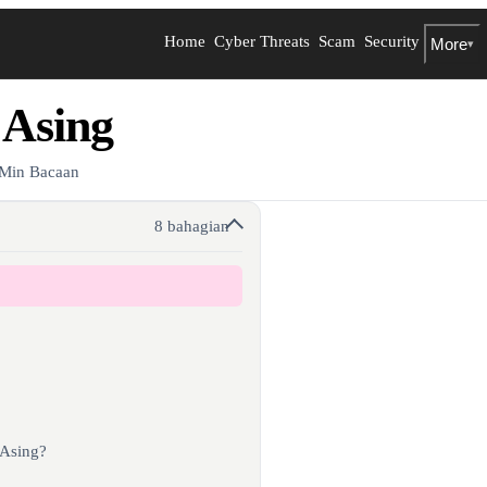
Home
Cyber Threats
Scam
Security
More
▾
Asing
 Min Bacaan
8 bahagian
 Asing?