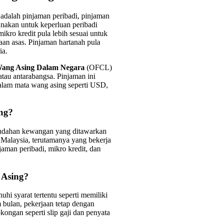
adalah pinjaman peribadi, pinjaman
unakan untuk keperluan peribadi
mikro kredit pula lebih sesuai untuk
jaan asas. Pinjaman hartanah pula
ia.
ang Asing Dalam Negara
(OFCL)
atau antarabangsa. Pinjaman ini
alam mata wang asing seperti USD,
ng?
mudahan kewangan yang ditawarkan
 Malaysia, terutamanya yang bekerja
jaman peribadi, mikro kredit, dan
 Asing?
 syarat tertentu seperti memiliki
 bulan, pekerjaan tetap dengan
ngan seperti slip gaji dan penyata