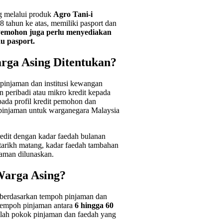
g melalui produk
Agro Tani-i
tahun ke atas, memiliki pasport dan
emohon juga perlu menyediakan
au pasport.
rga Asing Ditentukan?
 pinjaman dan institusi kewangan
peribadi atau mikro kredit kepada
pada profil kredit pemohon dan
 pinjaman untuk warganegara Malaysia
dit dengan kadar faedah bulanan
tarikh matang, kadar faedah tambahan
aman dilunaskan.
Warga Asing?
 berdasarkan tempoh pinjaman dan
tempoh pinjaman antara
6 hingga 60
mlah pokok pinjaman dan faedah yang