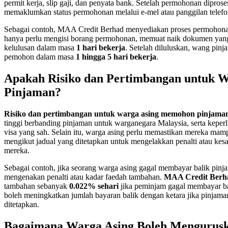
permit kerja, slip gaji, dan penyata bank. Setelah permohonan diprose
memaklumkan status permohonan melalui e-mel atau panggilan telefo
Sebagai contoh, MAA Credit Berhad menyediakan proses permohona
hanya perlu mengisi borang permohonan, memuat naik dokumen yan
kelulusan dalam masa
1 hari bekerja
. Setelah diluluskan, wang pin
pemohon dalam masa
1 hingga 5 hari bekerja
.
Apakah Risiko dan Pertimbangan untuk 
Pinjaman?
Risiko dan pertimbangan untuk warga asing memohon pinjama
tinggi berbanding pinjaman untuk warganegara Malaysia, serta keperl
visa yang sah. Selain itu, warga asing perlu memastikan mereka ma
mengikut jadual yang ditetapkan untuk mengelakkan penalti atau kesan
mereka.
Sebagai contoh, jika seorang warga asing gagal membayar balik pinj
mengenakan penalti atau kadar faedah tambahan.
MAA Credit Berh
tambahan sebanyak
0.022% sehari
jika peminjam gagal membayar bal
boleh meningkatkan jumlah bayaran balik dengan ketara jika pinjama
ditetapkan.
Bagaimana Warga Asing Boleh Mengurus