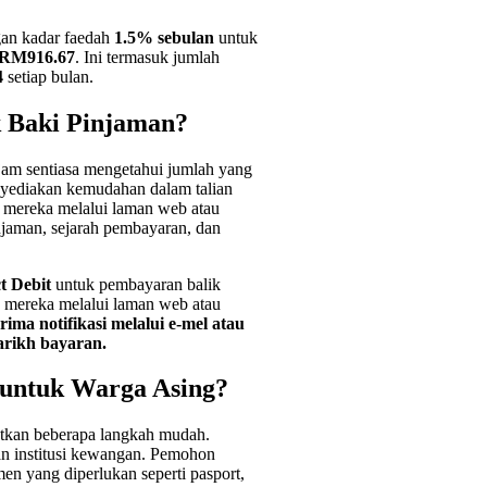
an kadar faedah
1.5% sebulan
untuk
RM916.67
. Ini termasuk jumlah
4
setiap bulan.
 Baki Pinjaman?
am sentiasa mengetahui jumlah yang
nyediakan kemudahan dalam talian
mereka melalui laman web atau
injaman, sejarah pembayaran, dan
t Debit
untuk pembayaran balik
 mereka melalui laman web atau
ma notifikasi melalui e-mel atau
arikh bayaran.
untuk Warga Asing?
tkan beberapa langkah mudah.
an institusi kewangan. Pemohon
 yang diperlukan seperti pasport,