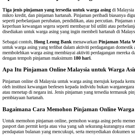
Tiga jenis pinjaman yang tersedia untuk warga asing
di Malaysia 
mikro kredit, dan pinjaman hartanah. Pinjaman peribadi biasanya dig
seperti perbelanjaan perubatan, pendidikan, atau percutian. Pinjaman 
keperluan kewangan segera seperti membayar bil utiliti atau perbelan
disediakan untuk warga asing yang ingin membeli hartanah di Malays
Sebagai contoh,
Hong Leong Bank
menawarkan
Pinjaman Mata W
untuk warga asing yang terlibat dalam aktiviti perdagangan domestik 
membolehkan warga asing membiayai aktiviti perdagangan mereka d
dengan tempoh pinjaman maksimum
180 hari
.
Apa Itu Pinjaman Online Malaysia untuk Warga Asi
Pinjaman online di Malaysia untuk warga asing merujuk kepada ke
oleh institusi kewangan berlesen kepada individu bukan warganegara
atau menetap di negara ini. Jenis pinjaman yang tersedia termasuk pin
pembiayaan hartanah.
Bagaimana Cara Memohon Pinjaman Online Warga
Untuk memohon pinjaman online, pemohon warga asing perlu memenuhi
pasport dan permit kerja atau visa yang sah sekurang-kurangnya enam
pendapatan bulanan yang mencukupi, serta menyediakan dokumen soko