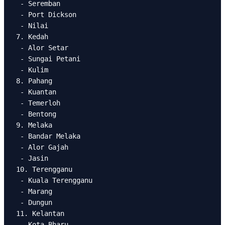
 - Seremban

 - Port Dickson

 - Nilai

7. Kedah

 - Alor Setar

 - Sungai Petani

 - Kulim

8. Pahang

 - Kuantan

 - Temerloh

 - Bentong

9. Melaka

 - Bandar Melaka

 - Alor Gajah

 - Jasin

10. Terengganu

 - Kuala Terengganu

 - Marang

 - Dungun

11. Kelantan

 - Kota Bharu
