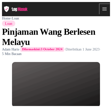
Home
›
Loan
Loan
Pinjaman Wang Berlesen
Melayu
Adam Haris
·
·
Diterbitkan
1 June 2023
·
Dikemaskini:
3 October 2024
5 Min Bacaan