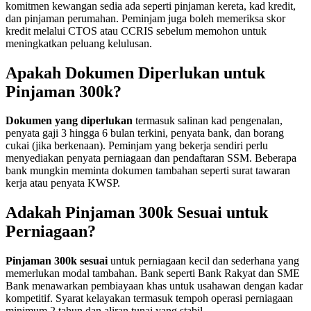
komitmen kewangan sedia ada seperti pinjaman kereta, kad kredit,
dan pinjaman perumahan. Peminjam juga boleh memeriksa skor
kredit melalui CTOS atau CCRIS sebelum memohon untuk
meningkatkan peluang kelulusan.
Apakah Dokumen Diperlukan untuk
Pinjaman 300k?
Dokumen yang diperlukan
termasuk salinan kad pengenalan,
penyata gaji 3 hingga 6 bulan terkini, penyata bank, dan borang
cukai (jika berkenaan). Peminjam yang bekerja sendiri perlu
menyediakan penyata perniagaan dan pendaftaran SSM. Beberapa
bank mungkin meminta dokumen tambahan seperti surat tawaran
kerja atau penyata KWSP.
Adakah Pinjaman 300k Sesuai untuk
Perniagaan?
Pinjaman 300k sesuai
untuk perniagaan kecil dan sederhana yang
memerlukan modal tambahan. Bank seperti Bank Rakyat dan SME
Bank menawarkan pembiayaan khas untuk usahawan dengan kadar
kompetitif. Syarat kelayakan termasuk tempoh operasi perniagaan
minimum 2 tahun dan aliran tunai yang stabil.