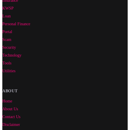
Insurance
KWSP
Loan
Personal Finance
Portal
Scam
Security
Technology
Tools
Utilities
ABOUT
Home
About Us
Contact Us
Disclaimer