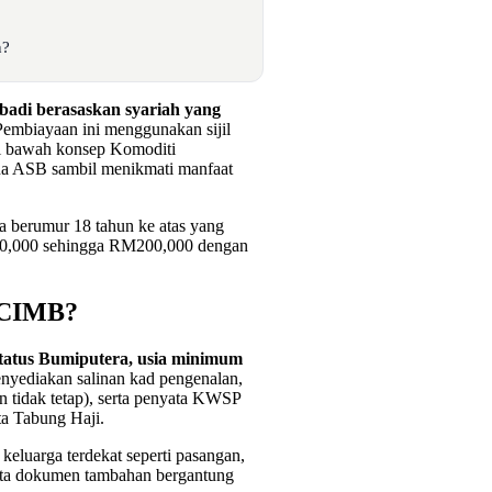
n?
adi berasaskan syariah yang
Pembiayaan ini menggunakan sijil
i bawah konsep Komoditi
a ASB sambil menikmati manfaat
a berumur 18 tahun ke atas yang
10,000 sehingga RM200,000 dengan
 CIMB?
atus Bumiputera, usia minimum
nyediakan salinan kad pengenalan,
tan tidak tetap), serta penyata KWSP
ta Tabung Haji.
eluarga terdekat seperti pasangan,
nta dokumen tambahan bergantung