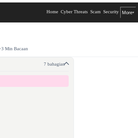
Home
Cyber Threats
Scam
Security
More
▾
·
3 Min Bacaan
7 bahagian