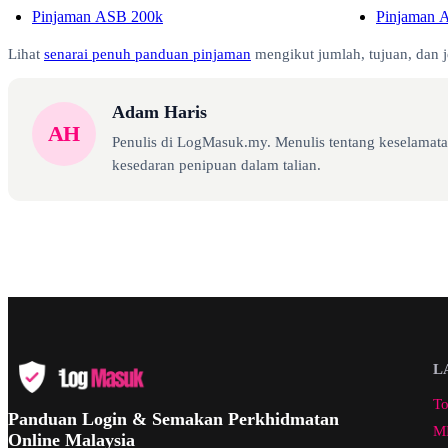
Pinjaman ASB 200k
Pinjaman 
Lihat
senarai penuh panduan pinjaman
mengikut jumlah, tujuan, dan j
Adam Haris
AH
Penulis di LogMasuk.my. Menulis tentang keselamatan
kesedaran penipuan dalam talian.
L
To
Panduan Login & Semakan Perkhidmatan
ML
Online Malaysia