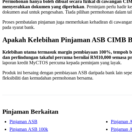
Permohonan hanya boleh dibuat secara fizikal di cawangan CI
menyerahkan dokumen yang diperlukan
. Peminjam perlu hadir k
dokumen asal untuk pengesahan. Tiada pilihan permohonan dalam tali
Proses pembatalan pinjaman juga memerlukan kehadiran di cawangan
pada syarat bank.
Apakah Kelebihan Pinjaman ASB CIMB B
Kelebihan utama termasuk margin pembiayaan 100%, tempoh ba
dan perlindungan takaful percuma bernilai RM10,000 semasa p
laporan kredit MyCTOS percuma kepada peminjam yang layak.
Produk ini bersaing dengan pembiayaan ASB daripada bank lain sep
fleksibiliti dan kemudahan permohonan bersama.
Pinjaman Berkaitan
Pinjaman ASB
Pinjaman 
Pinjaman ASB 100k
Pinjaman 