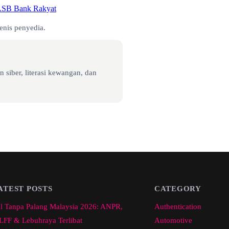
ASB Bank Rakyat
enis penyedia.
 siber, literasi kewangan, dan
ATEST POSTS
CATEGORY
l Tanpa Palang Malaysia 2026: ANPR,
Authentication
FF & Lebuhraya Terlibat
Automotive