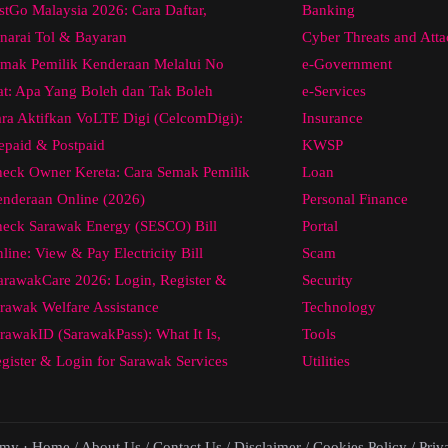
stGo Malaysia 2026: Cara Daftar,
Banking
narai Tol & Bayaran
Cyber Threats and Atta
mak Pemilik Kenderaan Melalui No
e-Government
at: Apa Yang Boleh dan Tak Boleh
e-Services
ra Aktifkan VoLTE Digi (CelcomDigi):
Insurance
epaid & Postpaid
KWSP
eck Owner Kereta: Cara Semak Pemilik
Loan
nderaan Online (2026)
Personal Finance
eck Sarawak Energy (SESCO) Bill
Portal
line: View & Pay Electricity Bill
Scam
arawakCare 2026: Login, Register &
Security
rawak Welfare Assistance
Technology
rawakID (SarawakPass): What It Is,
Tools
gister & Login for Sarawak Services
Utilities
.my ·
Home
/
About Us
/
Contact Us
/
Disclaimer
/
Cookies Policy
/
Priv