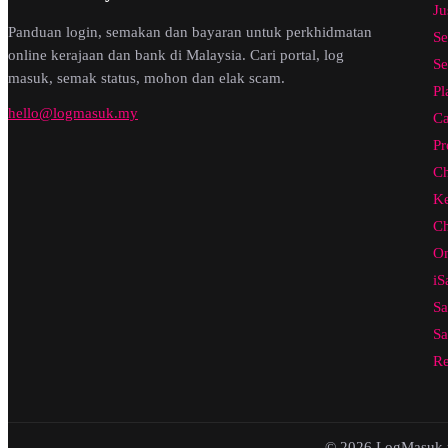
Ju
Panduan login, semakan dan bayaran untuk perkhidmatan
Se
online kerajaan dan bank di Malaysia. Cari portal, log
Se
masuk, semak status, mohon dan elak scam.
Pl
hello@logmasuk.my
Ca
Pr
Ch
Ke
Ch
On
iS
Sa
Sa
Re
© 2026 LogMasuk