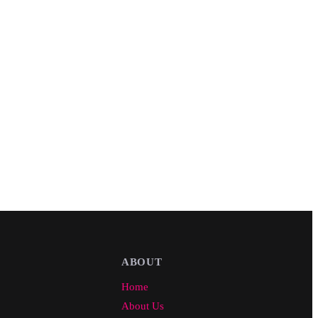
ABOUT
Home
About Us