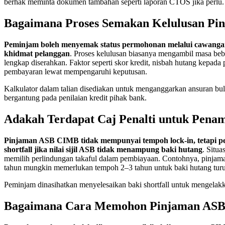
berhak meminta dokumen tambahan seperti laporan CTOS jika perlu.
Bagaimana Proses Semakan Kelulusan P
Peminjam boleh menyemak status permohonan melalui cawanga
khidmat pelanggan
. Proses kelulusan biasanya mengambil masa beb
lengkap diserahkan. Faktor seperti skor kredit, nisbah hutang kepada
pembayaran lewat mempengaruhi keputusan.
Kalkulator dalam talian disediakan untuk menganggarkan ansuran bul
bergantung pada penilaian kredit pihak bank.
Adakah Terdapat Caj Penalti untuk Pena
Pinjaman ASB CIMB tidak mempunyai tempoh lock-in, tetapi 
shortfall jika nilai sijil ASB tidak menampung baki hutang
. Situa
memilih perlindungan takaful dalam pembiayaan. Contohnya, pinja
tahun mungkin memerlukan tempoh 2–3 tahun untuk baki hutang tu
Peminjam dinasihatkan menyelesaikan baki shortfall untuk mengelakka
Bagaimana Cara Memohon Pinjaman AS