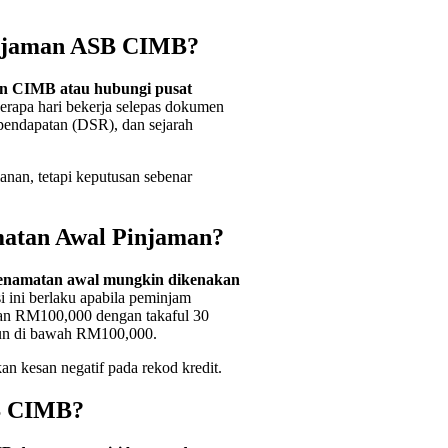
injaman ASB CIMB?
n CIMB atau hubungi pusat
erapa hari bekerja selepas dokumen
 pendapatan (DSR), dan sejarah
anan, tetapi keputusan sebenar
matan Awal Pinjaman?
penamatan awal mungkin dikenakan
si ini berlaku apabila peminjam
man RM100,000 dengan takaful 30
run di bawah RM100,000.
n kesan negatif pada rekod kredit.
B CIMB?