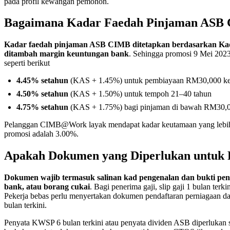
pada profil kewangan pemohon.
Bagaimana Kadar Faedah Pinjaman ASB 
Kadar faedah pinjaman ASB CIMB ditetapkan berdasarkan Ka
ditambah margin keuntungan bank
. Sehingga promosi 9 Mei 2023
seperti berikut
4.45% setahun
(KAS + 1.45%) untuk pembiayaan RM30,000 ke 
4.50% setahun
(KAS + 1.50%) untuk tempoh 21–40 tahun
4.75% setahun
(KAS + 1.75%) bagi pinjaman di bawah RM30,
Pelanggan CIMB@Work layak mendapat kadar keutamaan yang lebi
promosi adalah 3.00%.
Apakah Dokumen yang Diperlukan untuk
Dokumen wajib termasuk salinan kad pengenalan dan bukti penda
bank, atau borang cukai
. Bagi penerima gaji, slip gaji 1 bulan terk
Pekerja bebas perlu menyertakan dokumen pendaftaran perniagaan da
bulan terkini.
Penyata KWSP 6 bulan terkini atau penyata dividen ASB diperluka