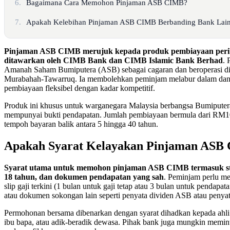
6.
Bagaimana Cara Memohon Pinjaman ASB CIMB?
7.
Apakah Kelebihan Pinjaman ASB CIMB Berbanding Bank Lai
Pinjaman ASB CIMB merujuk kepada produk pembiayaan perib
ditawarkan oleh CIMB Bank dan CIMB Islamic Bank Berhad
. 
Amanah Saham Bumiputera (ASB) sebagai cagaran dan beroperasi d
Murabahah-Tawarruq. Ia membolehkan peminjam melabur dalam dan
pembiayaan fleksibel dengan kadar kompetitif.
Produk ini khusus untuk warganegara Malaysia berbangsa Bumiputer
mempunyai bukti pendapatan. Jumlah pembiayaan bermula dari RM
tempoh bayaran balik antara 5 hingga 40 tahun.
Apakah Syarat Kelayakan Pinjaman ASB
Syarat utama untuk memohon pinjaman ASB CIMB termasuk st
18 tahun, dan dokumen pendapatan yang sah
. Peminjam perlu me
slip gaji terkini (1 bulan untuk gaji tetap atau 3 bulan untuk pendapa
atau dokumen sokongan lain seperti penyata dividen ASB atau penya
Permohonan bersama dibenarkan dengan syarat dihadkan kepada ahli k
ibu bapa, atau adik-beradik dewasa. Pihak bank juga mungkin memi