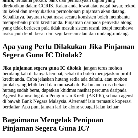
anda
, terutama produk bank dan pembiayaan digital yang
direkodkan dalam CCRIS. Kalau anda lewat atau gagal bayar, rekod
itu kekal dan menyukarkan permohonan pinjaman akan datang.
Sebaliknya, bayaran tepat masa secara konsisten boleh membantu
memperbaiki profil kredit anda. Pinjaman daripada penyedia along
yang tidak berlesen pula tidak masuk sistem rasmi, tetapi membawa
risiko jauh lebih besar dari segi keselamatan dan undang-undang.
Apa yang Perlu Dilakukan Jika Pinjaman
Segera Guna IC Ditolak?
Jika pinjaman segera guna IC ditolak
, jangan terus mohon
berulang kali di banyak tempat, sebab itu boleh menjejaskan profil
kredit anda. Cuba jelaskan hutang sedia ada dahulu, atau mohon
jumlah yang lebih kecil dan munasabah. Kalau anda rasa beban
hutang sudah berat, dapatkan khidmat nasihat percuma daripada
Agensi Kaunseling dan Pengurusan Kredit (AKPK), sebuah agensi
di bawah Bank Negara Malaysia. Alternatif lain termasuk koperasi
berdaftar. Apa pun, jangan lari ke along sebagai jalan keluar.
Bagaimana Mengelak Penipuan
Pinjaman Segera Guna IC?