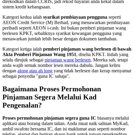
direkodkan dalam CCRIS, jadi rekod bayaran anda kekal dalam
sistem kredit kebangsaan.
Kategori kedua ialah
syarikat pembiayaan pengguna
seperti
AEON Credit Service (M) Berhad, yang menawarkan pembiayaan
peribadi seperti AEON i-cash. Ini bukan pemberi pinjaman wang
berlesen KPKT, sebaliknya syarikat kewangan pengguna yang
menawarkan jumlah lebih besar dengan dokumen tambahan.
Kategori ketiga ialah
pemberi pinjaman wang berlesen di bawah
Akta Pemberi Pinjaman Wang 1951
, diselia KPKT. Inilah yang
selalu dirujuk sebagai
pinjaman wang berlesen
. Mereka sah, tetapi
anda wajib semak nombor lesen mereka dahulu. Jangan keliru
dengan
along atau ah long
yang tidak berlesen dan kerap menyamar
sebagai penyedia "guna IC sahaja".
Bagaimana Proses Permohonan
Pinjaman Segera Melalui Kad
Pengenalan?
Proses permohonan pinjaman segera guna IC
biasanya melalui
aplikasi atau borang dalam talian. Anda muat naik salinan MyKad,
ambil swafoto bersama IC, dan isi maklumat asas seperti nombor
telefon, alamat dan butiran akaun bank untuk tujuan pengkreditan