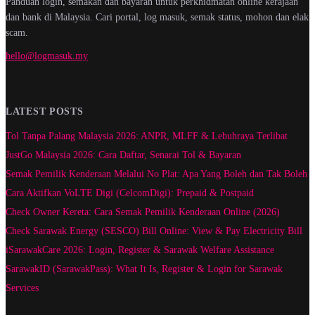
Panduan login, semakan dan bayaran untuk perkhidmatan online kerajaan
dan bank di Malaysia. Cari portal, log masuk, semak status, mohon dan elak
scam.
hello@logmasuk.my
LATEST POSTS
Tol Tanpa Palang Malaysia 2026: ANPR, MLFF & Lebuhraya Terlibat
JustGo Malaysia 2026: Cara Daftar, Senarai Tol & Bayaran
Semak Pemilik Kenderaan Melalui No Plat: Apa Yang Boleh dan Tak Boleh
Cara Aktifkan VoLTE Digi (CelcomDigi): Prepaid & Postpaid
Check Owner Kereta: Cara Semak Pemilik Kenderaan Online (2026)
Check Sarawak Energy (SESCO) Bill Online: View & Pay Electricity Bill
iSarawakCare 2026: Login, Register & Sarawak Welfare Assistance
SarawakID (SarawakPass): What It Is, Register & Login for Sarawak
Services