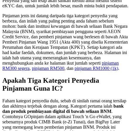
Penyedia yang sah tetap akan sahkan identiti anda melalui sistem
eKYC dan, untuk jumlah lebih besar, masih minta bukti pendapatan.
Pinjaman jenis ini datang daripada tiga kategori penyedia yang
berbeza, dan inilah yang paling penting anda faham sebelum
mohon: bank dan institusi kewangan di bawah seliaan Bank Negara
Malaysia (BNM), syarikat pembiayaan pengguna seperti AEON
Credit Service, dan pemberi pinjaman wang berlesen di bawah Akta
Pemberi Pinjaman Wang 1951 (Akta 400) yang diselia Kementerian
Perumahan dan Kerajaan Tempatan (KPKT). Setiap kategori ada
had kadar faedah, dokumen, dan jumlah yang berbeza. Halaman ini
ialah hab utama yang menerangkan kesemuanya, dan
menghubungkan anda ke halaman ikut jumlah seperti
pinjaman
RM300 segera
,
pinjaman RM500
, dan
pinjaman RM1000 (1k)
.
Apakah Tiga Kategori Penyedia
Pinjaman Guna IC?
Faham kategori penyedia dulu, sebab di sinilah ramai orang tersilap
dan akhirnya terjebak dengan along. Kategori pertama ialah
bank
dan produk pembiayaan digital di bawah seliaan BNM
.
Contohnya GOpinjam dalam aplikasi Touch 'n Go eWallet, yang
sebenarnya produk CIMB Bank (e-Zi Tunai), dan BigPay Later
yang memegang lesen pemberian pinjaman BNM. Produk ini