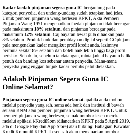
Kadar faedah pinjaman segera guna IC
bergantung pada
kategori penyedia, dan undang-undang sudah tetapkan had jelas.
Untuk pemberi pinjaman wang berlesen KPKT, Akta Pemberi
Pinjaman Wang 1951 mengehadkan faedah pinjaman tidak bercagar
pada maksimum
18% setahun
, dan pinjaman bercagar pada
maksimum
12% setahun
. Caj bayaran lewat pula dihadkan pada
8% setahun. Produk bank dan pembiayaan digital seperti GOpinjam
pula mengenakan kadar mengikut profil kredit anda, lazimnya
bermula sekitar 8% setahun dan boleh naik lebih tinggi bagi profil
berisiko. Sebab itu, sebelum tandatangan, minta jadual bayaran balik
penuh dan banding kos sebenar antara penyedia. Mana-mana
penyedia yang enggan tunjuk kadar bertulis patut dielakkan.
Adakah Pinjaman Segera Guna IC
Online Selamat?
Pinjaman segera guna IC online selamat
apabila anda mohon
melalui penyedia yang sah, sama ada bank dan institusi di bawah
seliaan BNM atau pemberi pinjaman wang berlesen KPKT. Untuk
pemberi pinjaman wang berlesen, semak nombor lesen mereka
melalui aplikasi i-KrediKom (dilancarkan KPKT pada 5 April 2019,
ada di Google Play dan App Store) atau hubungi Bahagian Kawalan
Kredit Komuniti KPKT. Lesen sah akan memaparkan nombor