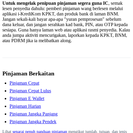
Untuk mengelak penipuan pinjaman segera guna IC
, semak
lesen penyedia dahulu: pemberi pinjaman wang berlesen melalui
aplikasi i-KrediKom KPKT, dan produk bank di laman BNM.
Jangan sekali-kali bayar apa-apa "yuran pemprosesan" sebelum
dana keluar, dan jangan serahkan kad bank, PIN, atau OTP kepada
sesiapa. Guna hanya laman web atau aplikasi rasmi penyedia. Kalau
anda jumpa aktiviti mencurigakan, laporkan kepada KPKT, BNM,
atau PDRM jika ia melibatkan along.
Pinjaman Berkaitan
Pinjaman Cepat
Pinjaman Cepat Lulus
Pinjaman E Wallet
Pinjaman Harian
Pinjaman Jangka Panjang
Pinjaman Jangka Pendek
Lihat
senarai penuh panduan pinjaman
mengikut jumlah, tujuan, dan jenis