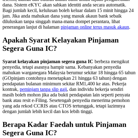
dana. Sistem eKYC akan sahkan identiti anda secara automatik.
Bagi jumlah kecil, kelulusan boleh keluar dalam 15 minit hingga 24
jam. Jika anda mahukan dana yang masuk akaun bank sebaik
diluluskan tanpa singgah mana-mana dompet perantara, lihat
penerangan lanjut di halaman
pinjaman online terus masuk akaun
.
Apakah Syarat Kelayakan Pinjaman
Segera Guna IC?
Syarat kelayakan pinjaman segera guna IC
berbeza mengikut
penyedia, tetapi asasnya hampir sama. Kebanyakan penyedia
mahukan warganegara Malaysia berumur sekitar 18 hingga 65 tahun
(GOpinjam contohnya menetapkan 21 hingga 63 tahun) dengan
pendapatan bulanan minimum sekitar RM1,400 ke atas. Pekerja
kontrak,
peminjam tanpa slip gaji
, dan individu bekerja sendiri
masih boleh mohon jika ada bukti pendapatan lain seperti penyata
bank atau resit e-Filing. Sesetengah penyedia menerima pemohon
yang ada rekod CCRIS atau CTOS tertunggak, tetapi lazimnya
dengan jumlah lebih kecil dan kos lebih tinggi.
Berapa Kadar Faedah untuk Pinjaman
Segera Guna IC?