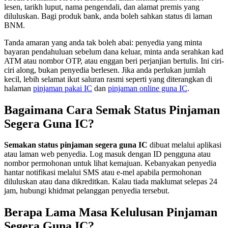
lesen, tarikh luput, nama pengendali, dan alamat premis yang
diluluskan. Bagi produk bank, anda boleh sahkan status di laman
BNM.
Tanda amaran yang anda tak boleh abai: penyedia yang minta
bayaran pendahuluan sebelum dana keluar, minta anda serahkan kad
ATM atau nombor OTP, atau enggan beri perjanjian bertulis. Ini ciri-
ciri along, bukan penyedia berlesen. Jika anda perlukan jumlah
kecil, lebih selamat ikut saluran rasmi seperti yang diterangkan di
halaman
pinjaman pakai IC
dan
pinjaman online guna IC
.
Bagaimana Cara Semak Status Pinjaman
Segera Guna IC?
Semakan status pinjaman segera guna IC
dibuat melalui aplikasi
atau laman web penyedia. Log masuk dengan ID pengguna atau
nombor permohonan untuk lihat kemajuan. Kebanyakan penyedia
hantar notifikasi melalui SMS atau e-mel apabila permohonan
diluluskan atau dana dikreditkan. Kalau tiada maklumat selepas 24
jam, hubungi khidmat pelanggan penyedia tersebut.
Berapa Lama Masa Kelulusan Pinjaman
Segera Guna IC?