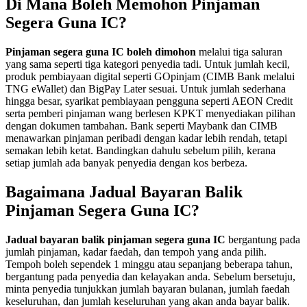
Di Mana Boleh Memohon Pinjaman
Segera Guna IC?
Pinjaman segera guna IC boleh dimohon
melalui tiga saluran
yang sama seperti tiga kategori penyedia tadi. Untuk jumlah kecil,
produk pembiayaan digital seperti GOpinjam (CIMB Bank melalui
TNG eWallet) dan BigPay Later sesuai. Untuk jumlah sederhana
hingga besar, syarikat pembiayaan pengguna seperti AEON Credit
serta pemberi pinjaman wang berlesen KPKT menyediakan pilihan
dengan dokumen tambahan. Bank seperti Maybank dan CIMB
menawarkan pinjaman peribadi dengan kadar lebih rendah, tetapi
semakan lebih ketat. Bandingkan dahulu sebelum pilih, kerana
setiap jumlah ada banyak penyedia dengan kos berbeza.
Bagaimana Jadual Bayaran Balik
Pinjaman Segera Guna IC?
Jadual bayaran balik pinjaman segera guna IC
bergantung pada
jumlah pinjaman, kadar faedah, dan tempoh yang anda pilih.
Tempoh boleh sependek 1 minggu atau sepanjang beberapa tahun,
bergantung pada penyedia dan kelayakan anda. Sebelum bersetuju,
minta penyedia tunjukkan jumlah bayaran bulanan, jumlah faedah
keseluruhan, dan jumlah keseluruhan yang akan anda bayar balik.