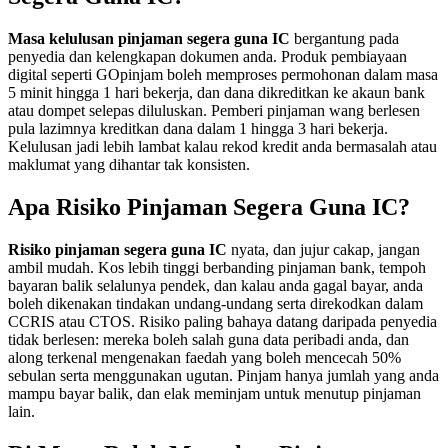
Masa kelulusan pinjaman segera guna IC
bergantung pada
penyedia dan kelengkapan dokumen anda. Produk pembiayaan
digital seperti GOpinjam boleh memproses permohonan dalam masa
5 minit hingga 1 hari bekerja, dan dana dikreditkan ke akaun bank
atau dompet selepas diluluskan. Pemberi pinjaman wang berlesen
pula lazimnya kreditkan dana dalam 1 hingga 3 hari bekerja.
Kelulusan jadi lebih lambat kalau rekod kredit anda bermasalah atau
maklumat yang dihantar tak konsisten.
Apa Risiko Pinjaman Segera Guna IC?
Risiko pinjaman segera guna IC
nyata, dan jujur cakap, jangan
ambil mudah. Kos lebih tinggi berbanding pinjaman bank, tempoh
bayaran balik selalunya pendek, dan kalau anda gagal bayar, anda
boleh dikenakan tindakan undang-undang serta direkodkan dalam
CCRIS atau CTOS. Risiko paling bahaya datang daripada penyedia
tidak berlesen: mereka boleh salah guna data peribadi anda, dan
along terkenal mengenakan faedah yang boleh mencecah 50%
sebulan serta menggunakan ugutan. Pinjam hanya jumlah yang anda
mampu bayar balik, dan elak meminjam untuk menutup pinjaman
lain.