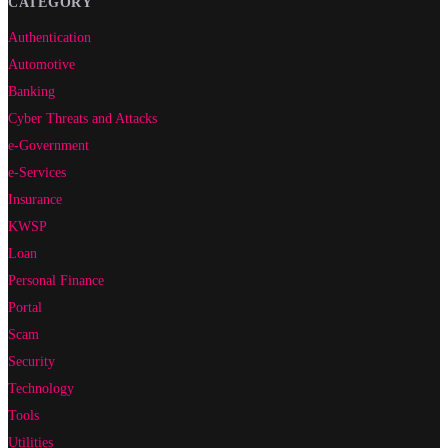
CATEGORY
Authentication
Automotive
Banking
Cyber Threats and Attacks
e-Government
e-Services
Insurance
KWSP
Loan
Personal Finance
Portal
Scam
Security
Technology
Tools
Utilities