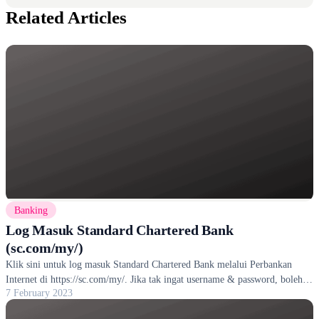
Related Articles
Banking
Log Masuk Standard Chartered Bank
(sc.com/my/)
Klik sini untuk log masuk Standard Chartered Bank melalui Perbankan
Internet di https://sc.com/my/. Jika tak ingat username & password, boleh
7 February 2023
reset.