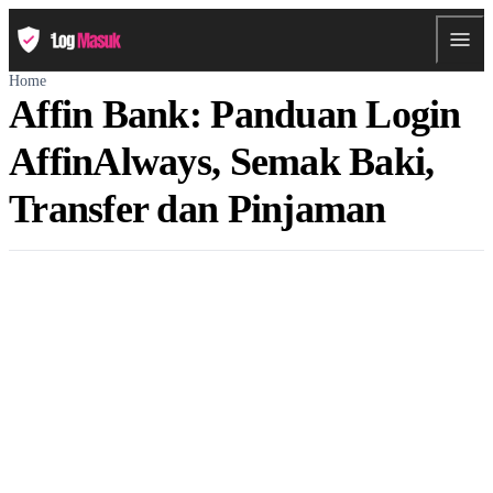
Home
Affin Bank: Panduan Login
AffinAlways, Semak Baki,
Transfer dan Pinjaman