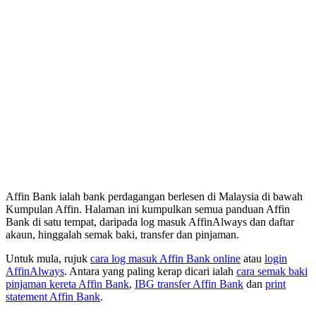
Affin Bank ialah bank perdagangan berlesen di Malaysia di bawah
Kumpulan Affin. Halaman ini kumpulkan semua panduan Affin
Bank di satu tempat, daripada log masuk AffinAlways dan daftar
akaun, hinggalah semak baki, transfer dan pinjaman.
Untuk mula, rujuk
cara log masuk Affin Bank online
atau
login
AffinAlways
. Antara yang paling kerap dicari ialah
cara semak baki
pinjaman kereta Affin Bank
,
IBG transfer Affin Bank
dan
print
statement Affin Bank
.