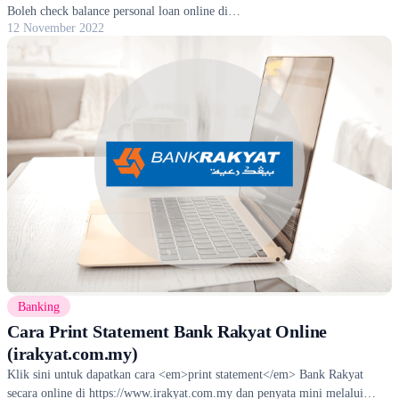
Boleh check balance personal loan online di
12 November 2022
https://www.maybank2u.com.my
Banking
Cara Print Statement Bank Rakyat Online
(irakyat.com.my)
Klik sini untuk dapatkan cara <em>print statement</em> Bank Rakyat
secara online di https://www.irakyat.com.my dan penyata mini melalui