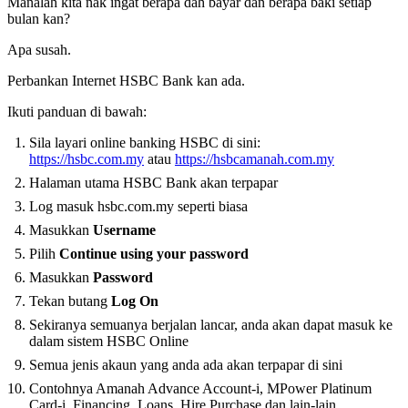
Manalah kita nak ingat berapa dah bayar dan berapa baki setiap
bulan kan?
Apa susah.
Perbankan Internet HSBC Bank kan ada.
Ikuti panduan di bawah:
Sila layari online banking HSBC di sini:
https://hsbc.com.my
atau
https://hsbcamanah.com.my
Halaman utama HSBC Bank akan terpapar
Log masuk hsbc.com.my seperti biasa
Masukkan
Username
Pilih
Continue using your password
Masukkan
Password
Tekan butang
Log On
Sekiranya semuanya berjalan lancar, anda akan dapat masuk ke
dalam sistem HSBC Online
Semua jenis akaun yang anda ada akan terpapar di sini
Contohnya Amanah Advance Account-i, MPower Platinum
Card-i, Financing, Loans, Hire Purchase dan lain-lain