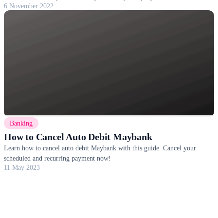
6 November 2022
ATM
Banking
How to Cancel Auto Debit Maybank
Learn how to cancel auto debit Maybank with this guide. Cancel your
scheduled and recurring payment now!
11 May 2023