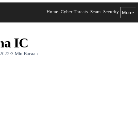
Home
Cyber Threats
Scam
Security
More
▾
na IC
 2022
·
3 Min Bacaan