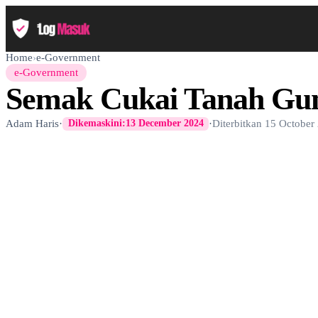
Home
›
e-Government
e-Government
Semak Cukai Tanah Gu
Adam Haris
·
·
Diterbitkan
15 October
Dikemaskini:
13 December 2024