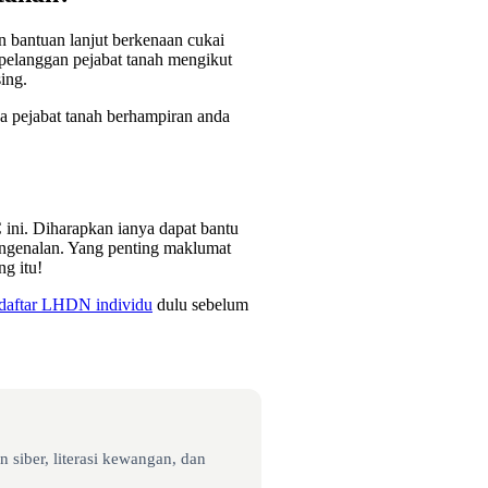
n bantuan lanjut berkenaan cukai
pelanggan pejabat tanah mengikut
ing.
na pejabat tanah berhampiran anda
ini. Diharapkan ianya dapat bantu
engenalan. Yang penting maklumat
ng itu!
daftar LHDN individu
dulu sebelum
 siber, literasi kewangan, dan