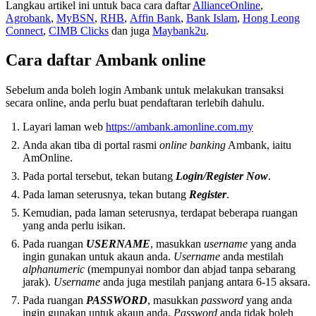
Langkau artikel ini untuk baca cara daftar
AllianceOnline
,
Agrobank
,
MyBSN
,
RHB
,
Affin Bank
,
Bank Islam
,
Hong Leong
Connect
,
CIMB Clicks
dan juga
Maybank2u
.
Cara daftar Ambank online
Sebelum anda boleh login Ambank untuk melakukan transaksi
secara online, anda perlu buat pendaftaran terlebih dahulu.
Layari laman web
https://ambank.amonline.com.my
Anda akan tiba di portal rasmi
online
banking
Ambank, iaitu
AmOnline.
Pada portal tersebut, tekan butang
Login/Register Now
.
Pada laman seterusnya, tekan butang
Register
.
Kemudian, pada laman seterusnya, terdapat beberapa ruangan
yang anda perlu isikan.
Pada ruangan
USERNAME
, masukkan
username
yang anda
ingin gunakan untuk akaun anda.
Username
anda mestilah
alphanumeric
(mempunyai nombor dan abjad tanpa sebarang
jarak).
Username
anda juga mestilah panjang antara 6-15 aksara.
Pada ruangan
PASSWORD
, masukkan
password
yang anda
ingin gunakan untuk akaun anda.
Password
anda tidak boleh