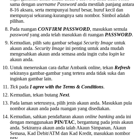
sama dengan
username
Password
anda mestilah panjang antara
8-16 aksara, serta mempunyai huruf besar, huruf kecil dan
mempunyai sekurang-kurangnya satu nombor. Simbol adalah
pilihan.
Pada ruangan
CONFIRM PASSWORD
, masukkan semula
password
yang anda telah masukkan di ruangan
PASSWORD
.
Kemudian, pilih satu gambar sebagai
Security Image
untuk
akaun anda.
Security Image
ini penting untuk anda mudah
mengesahkan akaun anda semasa anda ingin cuba
login
ke
akaun anda.
Untuk meneruskan cara daftar Ambank online, tekan
Refresh
sekiranya gambar-gambar yang tertera anda tidak suka dan
inginkan gambar lain.
Tick
pada
I agree with the Terms & Conditions
.
Kemudian, tekan butang
Next
.
Pada laman seterusnya, pilih jenis akaun anda. Masukkan pula
nombor akaun anda pada ruangan yang disediakan.
Kemudian, sahkan pendaftaran akaun
online banking
anda ini
dengan menggunakan
PIN/TAC
, bergantung pada jenis akaun
anda. Sekiranya akaun anda ialah Akaun Simpanan, Akaun
Semasa, Kad Debit/ATM dan Kad Kredit, masukkan nombor
PIN.