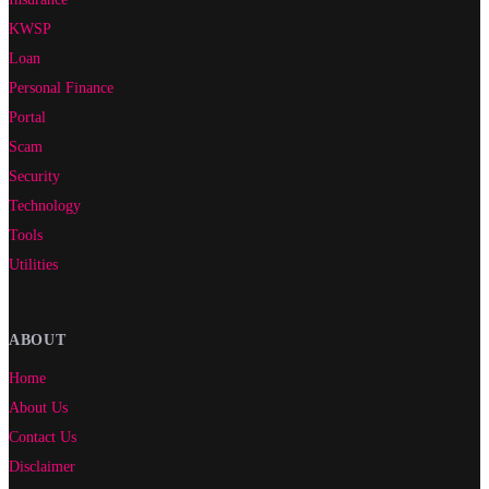
KWSP
Loan
Personal Finance
Portal
Scam
Security
Technology
Tools
Utilities
ABOUT
Home
About Us
Contact Us
Disclaimer