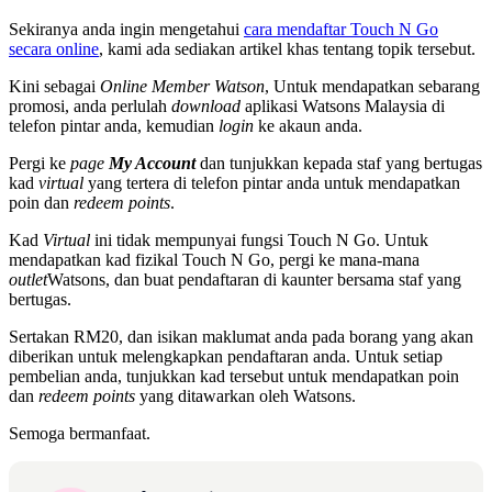
Sekiranya anda ingin mengetahui
cara mendaftar Touch N Go
secara online
, kami ada sediakan artikel khas tentang topik tersebut.
Kini sebagai
Online Member Watson
, Untuk mendapatkan sebarang
promosi, anda perlulah
download
aplikasi Watsons Malaysia di
telefon pintar anda, kemudian
login
ke akaun anda.
Pergi ke
page
My Account
dan tunjukkan kepada staf yang bertugas
kad
virtual
yang tertera di telefon pintar anda untuk mendapatkan
poin dan
redeem points
.
Kad
Virtual
ini tidak mempunyai fungsi Touch N Go. Untuk
mendapatkan kad fizikal Touch N Go, pergi ke mana-mana
outlet
Watsons, dan buat pendaftaran di kaunter bersama staf yang
bertugas.
Sertakan RM20, dan isikan maklumat anda pada borang yang akan
diberikan untuk melengkapkan pendaftaran anda. Untuk setiap
pembelian anda, tunjukkan kad tersebut untuk mendapatkan poin
dan
redeem
points
yang ditawarkan oleh Watsons.
Semoga bermanfaat.