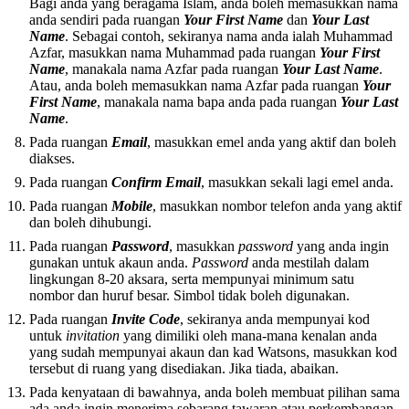
Bagi anda yang beragama Islam, anda boleh memasukkan nama
anda sendiri pada ruangan
Your First Name
dan
Your Last
Name
. Sebagai contoh, sekiranya nama anda ialah Muhammad
Azfar, masukkan nama Muhammad pada ruangan
Your First
Name
, manakala nama Azfar pada ruangan
Your Last Name
.
Atau, anda boleh memasukkan nama Azfar pada ruangan
Your
First Name
, manakala nama bapa anda pada ruangan
Your Last
Name
.
Pada ruangan
Email
, masukkan emel anda yang aktif dan boleh
diakses.
Pada ruangan
Confirm Email
, masukkan sekali lagi emel anda.
Pada ruangan
Mobile
, masukkan nombor telefon anda yang aktif
dan boleh dihubungi.
Pada ruangan
Password
, masukkan
password
yang anda ingin
gunakan untuk akaun anda.
Password
anda mestilah dalam
lingkungan 8-20 aksara, serta mempunyai minimum satu
nombor dan huruf besar. Simbol tidak boleh digunakan.
Pada ruangan
Invite Code
, sekiranya anda mempunyai kod
untuk
invitation
yang dimiliki oleh mana-mana kenalan anda
yang sudah mempunyai akaun dan kad Watsons, masukkan kod
tersebut di ruang yang disediakan. Jika tiada, abaikan.
Pada kenyataan di bawahnya, anda boleh membuat pilihan sama
ada anda ingin menerima sebarang tawaran atau perkembangan