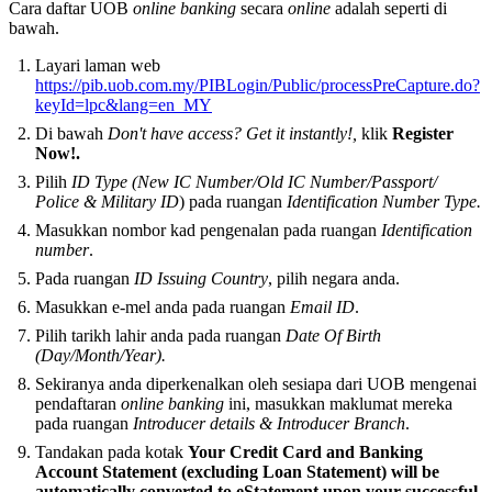
Cara daftar UOB
online banking
secara
online
adalah seperti di
bawah.
Layari laman web
https://pib.uob.com.my/PIBLogin/Public/processPreCapture.do?
keyId=lpc&lang=en_MY
Di bawah
Don't have access? Get it instantly!,
klik
Register
Now!.
Pilih
ID Type (New IC Number/Old IC Number/Passport/
Police & Military ID
) pada ruangan
Identification Number Type.
Masukkan nombor kad pengenalan pada ruangan
Identification
number
.
Pada ruangan
ID Issuing Country
, pilih negara anda.
Masukkan e-mel anda pada ruangan
Email ID
.
Pilih tarikh lahir anda pada ruangan
Date Of Birth
(Day/Month/Year).
Sekiranya anda diperkenalkan oleh sesiapa dari UOB mengenai
pendaftaran
online banking
ini, masukkan maklumat mereka
pada ruangan
Introducer details & Introducer Branch
.
Tandakan pada kotak
Your Credit Card and Banking
Account Statement (excluding Loan Statement) will be
automatically converted to eStatement upon your successful