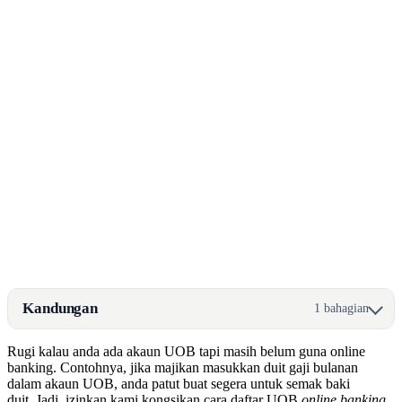
Kandungan
1 bahagian
Rugi kalau anda ada akaun UOB tapi masih belum guna online
banking. Contohnya, jika majikan masukkan duit gaji bulanan
dalam akaun UOB, anda patut buat segera untuk semak baki
duit. Jadi, izinkan kami kongsikan cara daftar UOB
online banking