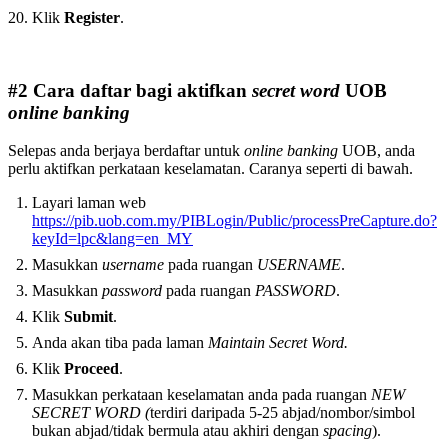
Klik
Register
.
#2 Cara daftar bagi aktifkan
secret word
UOB
online banking
Selepas anda berjaya berdaftar untuk
online banking
UOB, anda
perlu aktifkan perkataan keselamatan. Caranya seperti di bawah.
Layari laman web
https://pib.uob.com.my/PIBLogin/Public/processPreCapture.do?
keyId=lpc&lang=en_MY
Masukkan
username
pada ruangan
USERNAME
.
Masukkan
password
pada ruangan
PASSWORD
.
Klik
Submit
.
Anda akan tiba pada laman
Maintain Secret Word.
Klik
Proceed
.
Masukkan perkataan keselamatan anda pada ruangan
NEW
SECRET WORD (
terdiri daripada 5-25 abjad/nombor/simbol
bukan abjad/tidak bermula atau akhiri dengan
spacing
).