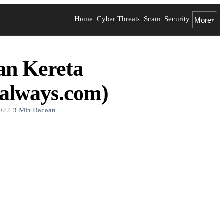
Home
Cyber Threats
Scam
Security
More
▾
an Kereta
nalways.com)
022
·
3 Min Bacaan