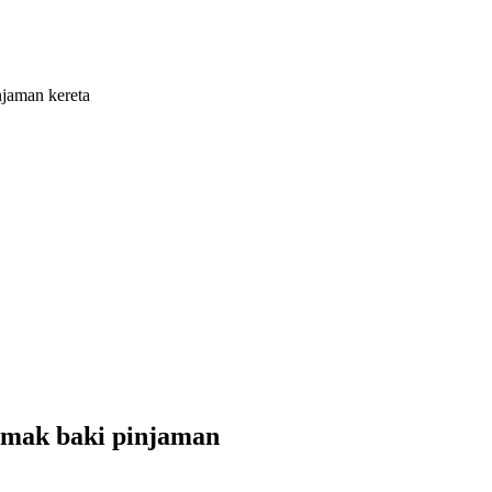
njaman kereta
semak baki pinjaman