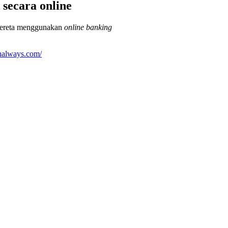
 secara online
 kereta menggunakan
online banking
finalways.com/