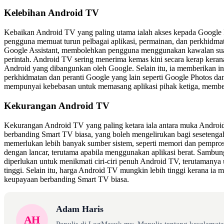
Kelebihan Android TV
Kebaikan Android TV yang paling utama ialah akses kepada Google
pengguna memuat turun pelbagai aplikasi, permainan, dan perkhidmat
Google Assistant, membolehkan pengguna menggunakan kawalan suar
perintah. Android TV sering menerima kemas kini secara kerap keran
Android yang dibangunkan oleh Google. Selain itu, ia memberikan i
perkhidmatan dan peranti Google yang lain seperti Google Photos 
mempunyai kebebasan untuk memasang aplikasi pihak ketiga, memberika
Kekurangan Android TV
Kekurangan Android TV yang paling ketara iala antara muka Androi
berbanding Smart TV biasa, yang boleh mengelirukan bagi seseteng
memerlukan lebih banyak sumber sistem, seperti memori dan pemprose
dengan lancar, terutama apabila menggunakan aplikasi berat. Sambung
diperlukan untuk menikmati ciri-ciri penuh Android TV, terutamanya 
tinggi. Selain itu, harga Android TV mungkin lebih tinggi kerana ia 
keupayaan berbanding Smart TV biasa.
Adam Haris
AH
Penulis di LogMasuk.my. Menulis tentang keselamatan