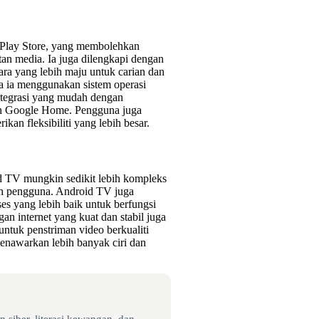
 Play Store, yang membolehkan
an media. Ia juga dilengkapi dengan
a yang lebih maju untuk carian dan
a ia menggunakan sistem operasi
ntegrasi yang mudah dengan
dan Google Home. Pengguna juga
n fleksibiliti yang lebih besar.
d TV mungkin sedikit lebih kompleks
ah pengguna. Android TV juga
s yang lebih baik untuk berfungsi
an internet yang kuat dan stabil juga
untuk penstriman video berkualiti
menawarkan lebih banyak ciri dan
 siber, literasi kewangan, dan