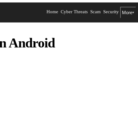
Home
Cyber Threats
Scam
Security
More
▾
n Android