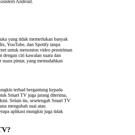
ekosistem Android.
muka yang tidak memerlukan banyak
lix, YouTube, dan Spotify tanpa
net untuk menonton video penstriman
i dengan ciri kawalan suara dan
esar suara pintar, yang memudahkan
mungkin terhad bergantung kepada
ntuk Smart TV juga jarang diterima,
ini. Selain itu, sesetengah Smart TV
una mengubah suai atau
rapa aplikasi mungkin juga tidak
TV?