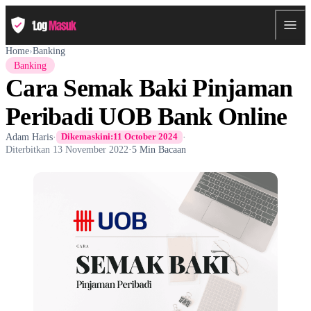
Home
›
Banking
Banking
Cara Semak Baki Pinjaman
Peribadi UOB Bank Online
Adam Haris
·
·
Dikemaskini:
11 October 2024
Diterbitkan
13 November 2022
·
5 Min Bacaan