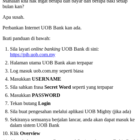
Manalah kita nak ingat berapa dah bayar dan berapa baki setiap
bulan kan?
Apa susah.
Perbankan Internet UOB Bank kan ada.
Ikuti panduan di bawah:
Sila layari
online banking
UOB Bank di sini:
https://pib.uob.com.my
Halaman utama UOB Bank akan terpapar
Log masuk uob.com.my seperti biasa
Masukkan
USERNAME
Sila sahkan frasa
Secret Word
seperti yang terpapar
Masukkan
PASSWORD
Tekan butang
Login
Sila buat pengesahan melalui aplikasi UOB Mighty (jika ada)
Sekiranya semuanya berjalan lancar, anda akan dapat masuk ke
dalam sistem UOB Bank
Klik
Overview