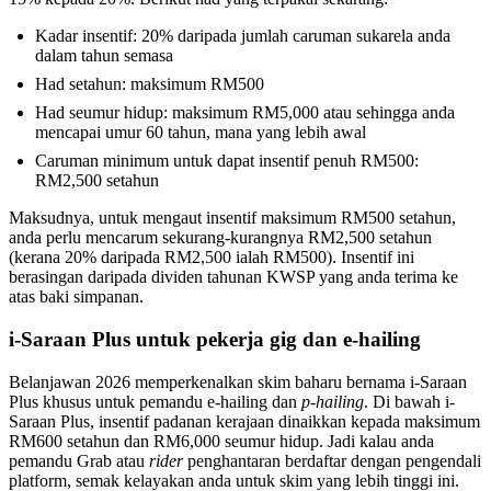
Kadar insentif: 20% daripada jumlah caruman sukarela anda
dalam tahun semasa
Had setahun: maksimum RM500
Had seumur hidup: maksimum RM5,000 atau sehingga anda
mencapai umur 60 tahun, mana yang lebih awal
Caruman minimum untuk dapat insentif penuh RM500:
RM2,500 setahun
Maksudnya, untuk mengaut insentif maksimum RM500 setahun,
anda perlu mencarum sekurang-kurangnya RM2,500 setahun
(kerana 20% daripada RM2,500 ialah RM500). Insentif ini
berasingan daripada dividen tahunan KWSP yang anda terima ke
atas baki simpanan.
i-Saraan Plus untuk pekerja gig dan e-hailing
Belanjawan 2026 memperkenalkan skim baharu bernama i-Saraan
Plus khusus untuk pemandu e-hailing dan
p-hailing
. Di bawah i-
Saraan Plus, insentif padanan kerajaan dinaikkan kepada maksimum
RM600 setahun dan RM6,000 seumur hidup. Jadi kalau anda
pemandu Grab atau
rider
penghantaran berdaftar dengan pengendali
platform, semak kelayakan anda untuk skim yang lebih tinggi ini.