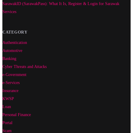
SarawakID (SarawakPass): What It Is, Register & Login for Sarawak
Services
CATEGORY
Authentication
Automotive
Banking
Cyber Threats and Attacks
e-Government
e-Services
Insurance
KWSP
Loan
Personal Finance
Portal
Scam