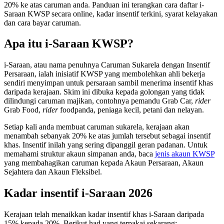
20% ke atas caruman anda. Panduan ini terangkan cara daftar i-
Saraan KWSP secara online, kadar insentif terkini, syarat kelayakan
dan cara bayar caruman.
Apa itu i-Saraan KWSP?
i-Saraan, atau nama penuhnya Caruman Sukarela dengan Insentif
Persaraan, ialah inisiatif KWSP yang membolehkan ahli bekerja
sendiri menyimpan untuk persaraan sambil menerima insentif khas
daripada kerajaan. Skim ini dibuka kepada golongan yang tidak
dilindungi caruman majikan, contohnya pemandu Grab Car,
rider
Grab Food,
rider
foodpanda, peniaga kecil, petani dan nelayan.
Setiap kali anda membuat caruman sukarela, kerajaan akan
menambah sebanyak 20% ke atas jumlah tersebut sebagai insentif
khas. Insentif inilah yang sering dipanggil geran padanan. Untuk
memahami struktur akaun simpanan anda, baca
jenis akaun KWSP
yang membahagikan caruman kepada Akaun Persaraan, Akaun
Sejahtera dan Akaun Fleksibel.
Kadar insentif i-Saraan 2026
Kerajaan telah menaikkan kadar insentif khas i-Saraan daripada
15% kepada 20%. Berikut had yang terpakai sekarang: