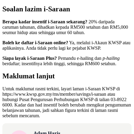
Soalan lazim i-Saraan
Berapa kadar insentif i-Saraan sekarang?
20% daripada
caruman tahunan, dihadkan kepada RM500 setahun dan RM5,000
seumur hidup atau sehingga umur 60 tahun.
Boleh ke daftar i-Saraan online?
Ya, melalui i-Akaun KWSP atau
aplikasinya. Anda tidak perlu lagi ke pejabat KWSP.
Siapa layak i-Saraan Plus?
Pemandu e-hailing dan
p-hailing
berdaftar; insentifnya lebih tinggi, sehingga RM600 setahun.
Maklumat lanjut
Untuk maklumat rasmi terkini, layari laman i-Saraan KWSP di
https://www.kwsp.gov.my/ms/member/savings/i-saraan atau
hubungi Pusat Pengurusan Perhubungan KWSP di talian 03-8922
6000. Kadar dan had insentif boleh berubah mengikut pengumuman
belanjawan tahunan, jadi sahkan figura terkini di laman rasmi
sebelum mencarum.
Adam Haris