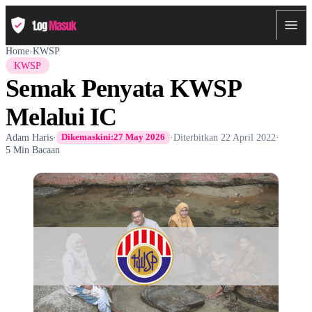
Home
›
KWSP
KWSP
Semak Penyata KWSP
Melalui IC
Adam Haris
·
·
Diterbitkan
22 April 2022
·
Dikemaskini:
27 May 2026
5 Min Bacaan