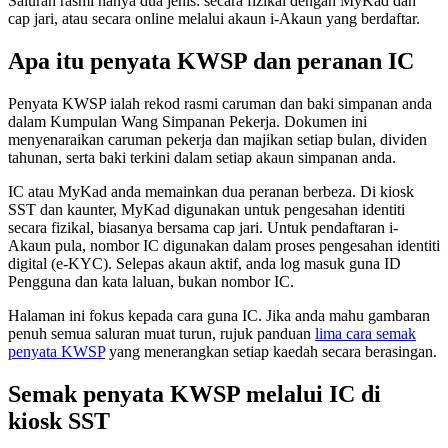
Saluran rasmi hanya dua jenis: secara fizikal dengan MyKad dan
cap jari, atau secara online melalui akaun i-Akaun yang berdaftar.
Apa itu penyata KWSP dan peranan IC
Penyata KWSP ialah rekod rasmi caruman dan baki simpanan anda
dalam Kumpulan Wang Simpanan Pekerja. Dokumen ini
menyenaraikan caruman pekerja dan majikan setiap bulan, dividen
tahunan, serta baki terkini dalam setiap akaun simpanan anda.
IC atau MyKad anda memainkan dua peranan berbeza. Di kiosk
SST dan kaunter, MyKad digunakan untuk pengesahan identiti
secara fizikal, biasanya bersama cap jari. Untuk pendaftaran i-
Akaun pula, nombor IC digunakan dalam proses pengesahan identiti
digital (e-KYC). Selepas akaun aktif, anda log masuk guna ID
Pengguna dan kata laluan, bukan nombor IC.
Halaman ini fokus kepada cara guna IC. Jika anda mahu gambaran
penuh semua saluran muat turun, rujuk panduan
lima cara semak
penyata KWSP
yang menerangkan setiap kaedah secara berasingan.
Semak penyata KWSP melalui IC di
kiosk SST