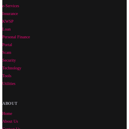
e-Services
Insurance
KWSP
Loan
Personal Finance
Portal
Scam
Security
Technology
Tools
Utilities
ABOUT
Home
About Us
Contact Us