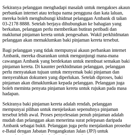
Sekiranya pelanggan menghadapi masalah untuk mengakses akaun
perbankan internet atau terlupa nama pengguna dan kata laluan,
mereka boleh menghubungi khidmat pelanggan Ambank di talian
03-2178 8888. Setelah berjaya dihubungkan ke bahagian yang
berkaitan, pelanggan perlu memberikan butiran peribadi dan
maklumat pinjaman kereta untuk pengesahan. Wakil perkhidmatan
pelanggan akan memaklumkan baki pinjaman kereta tersebut.
Bagi pelanggan yang tidak mempunyai akaun perbankan internet
Ambank, mereka disarankan untuk mengunjungi mana-mana
cawangan Ambank yang berdekatan untuk membuat semakan baki
pinjaman kereta. Di kaunter perkhidmatan pelanggan, pelanggan
perlu menyatakan tujuan untuk menyemak baki pinjaman dan
menyerahkan dokumen yang diperlukan. Setelah diproses, baki
pinjaman akan dimaklumkan kepada pelanggan. Pelanggan juga
boleh meminta penyata pinjaman kereta untuk rujukan pada masa
hadapan.
Sekiranya baki pinjaman kereta adalah rendah, pelanggan
mempunyai pilihan untuk menjelaskan sepenuhnya pinjaman
tersebut lebih awal. Proses penyelesaian penuh pinjaman adalah
mudah dan pelanggan akan menerima surat pelepasan daripada
Ambank sebagai bukti. Pelanggan juga perlu menjalankan prosedur
e-Batal dengan Jabatan Pengangkutan Jalan (JPJ) untuk