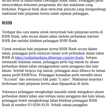
secara terus di mana-mana cawangan Bank Islam. Pelanggan perlu
menyerahkan dokumen pengenalan diri dan maklumat yang
berkaitan. Pegawai bank akan mencetak penyata yang mengandungi
maklumat baki pinjaman kereta untuk rujukan pelanggan.
RHB
Terdapat dua cara utama untuk menyemak baki pinjaman kereta di
RHB Bank, iaitu secara dalam talian melalui perbankan internet
RHB dan melalui khidmat pelanggan RHB Bank.
Untuk semakan baki pinjaman kereta RHB Bank secara dalam
talian, pelanggan perlu melayari laman web perbankan dalam talian
RHB di
https://onlinebanking.rhbgroup.com/my/login
. Selepas
memasuki halaman utama, pelanggan perlu log masuk ke akaun
perbankan dalam talian menggunakan nama pengguna dan kata
laluan. Setelah berjaya log masuk, pelanggan akan dibawa ke laman
utama profil RHBNow. Pelanggan kemudian perlu memilih menu
"Account" dan seterusnya klik pada "Loans". Maklumat terperinci
berkenaan baki pinjaman kereta akan dipaparkan di skrin.
Sekiranya pelanggan menghadapi masalah untuk mengakses akaun
perbankan dalam talian atau terlupa nama pengguna dan kata laluan,
pelanggan boleh menghubungi talian khidmat pelanggan RHB
Bank di nombor 03-9206 8118. Sebaik sahaja panggilan