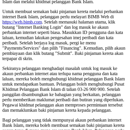
Islam dan melalui khidmat pelanggan Bank Islam.
Untuk membuat semakan baki pinjaman kereta melalui perbankan
internet Bank Islam, pelanggan perlu melayari BIMB Web di
https://web.bimb.com
. Setelah memasuki halaman utama, klik
butang "Internet Banking Login" dan log masuk ke akaun
perbankan internet seperti biasa. Masukkan ID pengguna dan kata
laluan, kemudian lakukan pengesahan imej peribadi dan kata
peribadi. Setelah berjaya log masuk, pergi ke menu
"Payments/Services" dan pilih "Financing". Kemudian, pilih akaun
pembiayaan dan klik butang "Submit". Baki pinjaman kereta akan
terpapar di skrin.
Sekiranya pelanggan menghadapi masalah untuk log masuk ke
akaun perbankan internet atau terlupa nama pengguna dan kata
laluan, mereka boleh menghubungi khidmat pelanggan Bank Islam
untuk mendapatkan bantuan. Pelanggan boleh menghubungi Pusat
Khidmat Pelanggan Bank Islam di talian 03-26 900 900. Setelah
panggilan disambungkan ke bahagian yang berkaitan, pelanggan
perlu memberikan maklumat peribadi dan butiran yang diperlukan.
Pegawai khidmat pelanggan akan memproses permintaan tersebut
dan memaklumkan baki pinjaman kereta kepada pelanggan.
Bagi pelanggan yang tidak mempunyai akaun perbankan internet
Bank Islam, mereka boleh membuat semakan baki pinjaman kereta