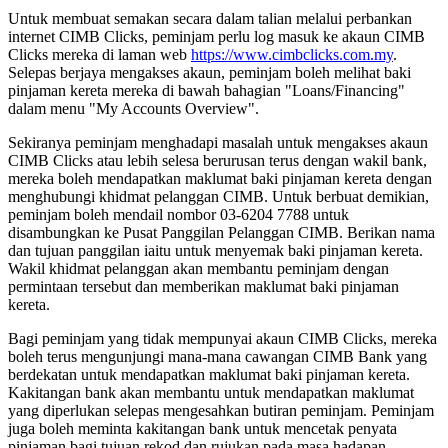
Untuk membuat semakan secara dalam talian melalui perbankan
internet CIMB Clicks, peminjam perlu log masuk ke akaun CIMB
Clicks mereka di laman web
https://www.cimbclicks.com.my
.
Selepas berjaya mengakses akaun, peminjam boleh melihat baki
pinjaman kereta mereka di bawah bahagian "Loans/Financing"
dalam menu "My Accounts Overview".
Sekiranya peminjam menghadapi masalah untuk mengakses akaun
CIMB Clicks atau lebih selesa berurusan terus dengan wakil bank,
mereka boleh mendapatkan maklumat baki pinjaman kereta dengan
menghubungi khidmat pelanggan CIMB. Untuk berbuat demikian,
peminjam boleh mendail nombor 03-6204 7788 untuk
disambungkan ke Pusat Panggilan Pelanggan CIMB. Berikan nama
dan tujuan panggilan iaitu untuk menyemak baki pinjaman kereta.
Wakil khidmat pelanggan akan membantu peminjam dengan
permintaan tersebut dan memberikan maklumat baki pinjaman
kereta.
Bagi peminjam yang tidak mempunyai akaun CIMB Clicks, mereka
boleh terus mengunjungi mana-mana cawangan CIMB Bank yang
berdekatan untuk mendapatkan maklumat baki pinjaman kereta.
Kakitangan bank akan membantu untuk mendapatkan maklumat
yang diperlukan selepas mengesahkan butiran peminjam. Peminjam
juga boleh meminta kakitangan bank untuk mencetak penyata
pinjaman bagi tujuan rekod dan rujukan pada masa hadapan.