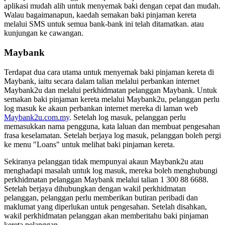
aplikasi mudah alih untuk menyemak baki dengan cepat dan mudah.
Walau bagaimanapun, kaedah semakan baki pinjaman kereta
melalui SMS untuk semua bank-bank ini telah ditamatkan. atau
kunjungan ke cawangan.
Maybank
Terdapat dua cara utama untuk menyemak baki pinjaman kereta di
Maybank, iaitu secara dalam talian melalui perbankan internet
Maybank2u dan melalui perkhidmatan pelanggan Maybank. Untuk
semakan baki pinjaman kereta melalui Maybank2u, pelanggan perlu
log masuk ke akaun perbankan internet mereka di laman web
Maybank2u.com.my
. Setelah log masuk, pelanggan perlu
memasukkan nama pengguna, kata laluan dan membuat pengesahan
frasa keselamatan. Setelah berjaya log masuk, pelanggan boleh pergi
ke menu "Loans" untuk melihat baki pinjaman kereta.
Sekiranya pelanggan tidak mempunyai akaun Maybank2u atau
menghadapi masalah untuk log masuk, mereka boleh menghubungi
perkhidmatan pelanggan Maybank melalui talian 1 300 88 6688.
Setelah berjaya dihubungkan dengan wakil perkhidmatan
pelanggan, pelanggan perlu memberikan butiran peribadi dan
maklumat yang diperlukan untuk pengesahan. Setelah disahkan,
wakil perkhidmatan pelanggan akan memberitahu baki pinjaman
kereta pelanggan.