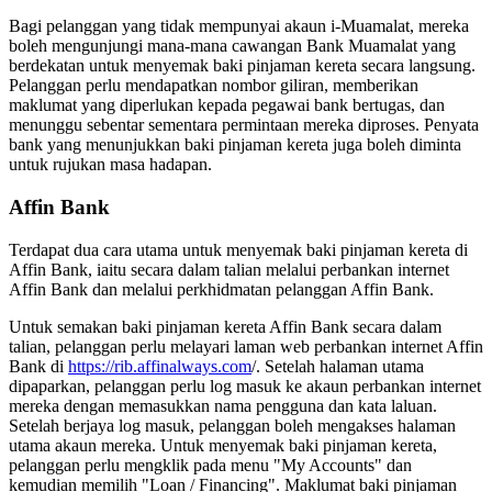
Bagi pelanggan yang tidak mempunyai akaun i-Muamalat, mereka
boleh mengunjungi mana-mana cawangan Bank Muamalat yang
berdekatan untuk menyemak baki pinjaman kereta secara langsung.
Pelanggan perlu mendapatkan nombor giliran, memberikan
maklumat yang diperlukan kepada pegawai bank bertugas, dan
menunggu sebentar sementara permintaan mereka diproses. Penyata
bank yang menunjukkan baki pinjaman kereta juga boleh diminta
untuk rujukan masa hadapan.
Affin Bank
Terdapat dua cara utama untuk menyemak baki pinjaman kereta di
Affin Bank, iaitu secara dalam talian melalui perbankan internet
Affin Bank dan melalui perkhidmatan pelanggan Affin Bank.
Untuk semakan baki pinjaman kereta Affin Bank secara dalam
talian, pelanggan perlu melayari laman web perbankan internet Affin
Bank di
https://rib.affinalways.com
/. Setelah halaman utama
dipaparkan, pelanggan perlu log masuk ke akaun perbankan internet
mereka dengan memasukkan nama pengguna dan kata laluan.
Setelah berjaya log masuk, pelanggan boleh mengakses halaman
utama akaun mereka. Untuk menyemak baki pinjaman kereta,
pelanggan perlu mengklik pada menu "My Accounts" dan
kemudian memilih "Loan / Financing". Maklumat baki pinjaman