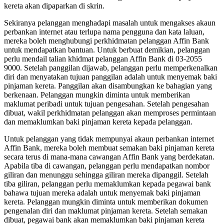
kereta akan dipaparkan di skrin.
Sekiranya pelanggan menghadapi masalah untuk mengakses akaun
perbankan internet atau terlupa nama pengguna dan kata laluan,
mereka boleh menghubungi perkhidmatan pelanggan Affin Bank
untuk mendapatkan bantuan. Untuk berbuat demikian, pelanggan
perlu mendail talian khidmat pelanggan Affin Bank di 03-2055
9000. Setelah panggilan dijawab, pelanggan perlu memperkenalkan
diri dan menyatakan tujuan panggilan adalah untuk menyemak baki
pinjaman kereta. Panggilan akan disambungkan ke bahagian yang
berkenaan. Pelanggan mungkin diminta untuk memberikan
maklumat peribadi untuk tujuan pengesahan. Setelah pengesahan
dibuat, wakil perkhidmatan pelanggan akan memproses permintaan
dan memaklumkan baki pinjaman kereta kepada pelanggan.
Untuk pelanggan yang tidak mempunyai akaun perbankan internet
Affin Bank, mereka boleh membuat semakan baki pinjaman kereta
secara terus di mana-mana cawangan Affin Bank yang berdekatan.
Apabila tiba di cawangan, pelanggan perlu mendapatkan nombor
giliran dan menunggu sehingga giliran mereka dipanggil. Setelah
tiba giliran, pelanggan perlu memaklumkan kepada pegawai bank
bahawa tujuan mereka adalah untuk menyemak baki pinjaman
kereta. Pelanggan mungkin diminta untuk memberikan dokumen
pengenalan diri dan maklumat pinjaman kereta. Setelah semakan
dibuat, pegawai bank akan memaklumkan baki pinjaman kereta