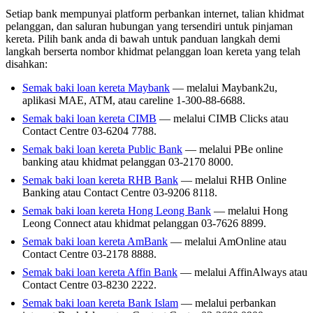
Setiap bank mempunyai platform perbankan internet, talian khidmat
pelanggan, dan saluran hubungan yang tersendiri untuk pinjaman
kereta. Pilih bank anda di bawah untuk panduan langkah demi
langkah berserta nombor khidmat pelanggan loan kereta yang telah
disahkan:
Semak baki loan kereta Maybank
— melalui Maybank2u,
aplikasi MAE, ATM, atau careline 1-300-88-6688.
Semak baki loan kereta CIMB
— melalui CIMB Clicks atau
Contact Centre 03-6204 7788.
Semak baki loan kereta Public Bank
— melalui PBe online
banking atau khidmat pelanggan 03-2170 8000.
Semak baki loan kereta RHB Bank
— melalui RHB Online
Banking atau Contact Centre 03-9206 8118.
Semak baki loan kereta Hong Leong Bank
— melalui Hong
Leong Connect atau khidmat pelanggan 03-7626 8899.
Semak baki loan kereta AmBank
— melalui AmOnline atau
Contact Centre 03-2178 8888.
Semak baki loan kereta Affin Bank
— melalui AffinAlways atau
Contact Centre 03-8230 2222.
Semak baki loan kereta Bank Islam
— melalui perbankan