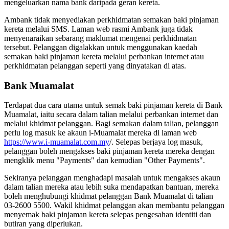
mengeluarkan nama bank daripada geran kereta.
Ambank tidak menyediakan perkhidmatan semakan baki pinjaman
kereta melalui SMS. Laman web rasmi Ambank juga tidak
menyenaraikan sebarang maklumat mengenai perkhidmatan
tersebut. Pelanggan digalakkan untuk menggunakan kaedah
semakan baki pinjaman kereta melalui perbankan internet atau
perkhidmatan pelanggan seperti yang dinyatakan di atas.
Bank Muamalat
Terdapat dua cara utama untuk semak baki pinjaman kereta di Bank
Muamalat, iaitu secara dalam talian melalui perbankan internet dan
melalui khidmat pelanggan. Bagi semakan dalam talian, pelanggan
perlu log masuk ke akaun i-Muamalat mereka di laman web
https://www.i-muamalat.com.my
/. Selepas berjaya log masuk,
pelanggan boleh mengakses baki pinjaman kereta mereka dengan
mengklik menu "Payments" dan kemudian "Other Payments".
Sekiranya pelanggan menghadapi masalah untuk mengakses akaun
dalam talian mereka atau lebih suka mendapatkan bantuan, mereka
boleh menghubungi khidmat pelanggan Bank Muamalat di talian
03-2600 5500. Wakil khidmat pelanggan akan membantu pelanggan
menyemak baki pinjaman kereta selepas pengesahan identiti dan
butiran yang diperlukan.