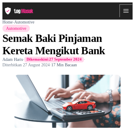
Home
›
Automotive
Automotive
Semak Baki Pinjaman
Kereta Mengikut Bank
Adam Haris
·
·
Dikemaskini:
27 September 2024
Diterbitkan
27 August 2024
·
17 Min Bacaan