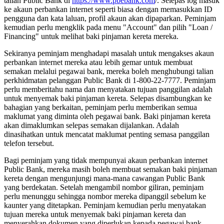
talian Public Bank di
https://www.pbebank.com
/. Selepas log masuk
ke akaun perbankan internet seperti biasa dengan memasukkan ID
pengguna dan kata laluan, profil akaun akan dipaparkan. Peminjam
kemudian perlu mengklik pada menu "Account" dan pilih "Loan /
Financing" untuk melihat baki pinjaman kereta mereka.
Sekiranya peminjam menghadapi masalah untuk mengakses akaun
perbankan internet mereka atau lebih gemar untuk membuat
semakan melalui pegawai bank, mereka boleh menghubungi talian
perkhidmatan pelanggan Public Bank di 1-800-22-7777. Peminjam
perlu memberitahu nama dan menyatakan tujuan panggilan adalah
untuk menyemak baki pinjaman kereta. Selepas disambungkan ke
bahagian yang berkaitan, peminjam perlu memberikan semua
maklumat yang diminta oleh pegawai bank. Baki pinjaman kereta
akan dimaklumkan selepas semakan dijalankan. Adalah
dinasihatkan untuk mencatat maklumat penting semasa panggilan
telefon tersebut.
Bagi peminjam yang tidak mempunyai akaun perbankan internet
Public Bank, mereka masih boleh membuat semakan baki pinjaman
kereta dengan mengunjungi mana-mana cawangan Public Bank
yang berdekatan. Setelah mengambil nombor giliran, peminjam
perlu menunggu sehingga nombor mereka dipanggil sebelum ke
kaunter yang ditetapkan. Peminjam kemudian perlu menyatakan
tujuan mereka untuk menyemak baki pinjaman kereta dan
menyerahkan dokumen yang diperlukan kepada pegawai bank