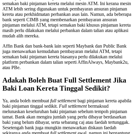
semakan baki pinjaman kereta melalui mesin ATM. Ini kerana mesin
ATM lebih sering digunakan untuk pembayaran ansuran pinjaman
kereta atau perkhidmatan perbankan asas lain. Namun, ada beberapa
bank seperti CIMB yang membenarkan pembayaran ansuran
pinjaman melalui ATM, tetapi semakan baki khusus pinjaman kereta
masih perlu dilakukan melalui perbankan dalam talian atau aplikasi
mudah alih mereka.
Affin Bank dan bank-bank lain seperti Maybank dan Public Bank
juga menawarkan kemudahan pembayaran melalui ATM, tetapi
semakan baki pinjaman kereta biasanya perlu dilakukan melalui
platform perbankan dalam talian seperti AffinAlways, Maybank2u,
atau PBe.
Adakah Boleh Buat Full Settlement Jika
Baki Loan Kereta Tinggal Sedikit?
Ya, anda boleh membuat
full settlement
bagi pinjaman kereta apabila
baki pinjaman tinggal sedikit.
Full settlement
bermaksud
melunaskan keseluruhan baki pinjaman sebelum tempoh pinjaman
tamat. Bank akan mengira jumlah yang perlu dibayar berdasarkan
baki yang belum dibayar, serta sebarang caj atau faedah tertunggak.
Sesetengah bank juga mungkin menawarkan diskaun faedah
sekiranya anda membuat
full settlement
awal, namun ini bergantung