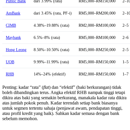
Public Bank
dari 3.99% (rata)
RM5,000–RM150,000
2–10
AmBank
dari 3.45% (rata, PF-i)
RM5,000–RM200,000
2–10
CIMB
4.38%–19.88% (rata)
RM2,000–RM100,000
2–5 
Maybank
6.5%–8% (rata)
RM5,000–RM100,000
2–6 
Hong Leong
8.50%–10.50% (rata)
RM5,000–RM250,000
2–5 
UOB
9.99%–11.99% (rata)
RM5,000–RM150,000
1–5 
RHB
14%–24% (efektif)
RM2,000–RM150,000
1–7 
Penting: kadar “rata” (
flat
) dan “efektif” (baki berkurangan) tidak
boleh dibandingkan terus. Angka efektif RHB nampak tinggi tetapi
dikira atas baki yang semakin berkurang, manakala kadar rata dikira
atas jumlah pokok penuh. Kadar terendah setiap bank biasanya
untuk segmen tertentu sahaja (penjawat awam, pendapatan tinggi,
atau profil kredit yang baik). Sahkan kadar semasa dengan bank
sebelum memohon.