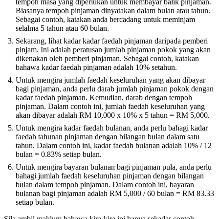
tempoh masa yang diperlukan untuk membayar balik pinjaman.
Biasanya tempoh pinjaman dinyatakan dalam bulan atau tahun.
Sebagai contoh, katakan anda bercadang untuk meminjam
selalma 5 tahun atau 60 bulan.
Sekarang, lihat kadar kadar faedah pinjaman daripada pemberi
pinjam. Ini adalah peratusan jumlah pinjaman pokok yang akan
dikenakan oleh pemberi pinjaman. Sebagai contoh, katakan
bahawa kadar faedah pinjaman adalah 10% setahun.
Untuk mengira jumlah faedah keseluruhan yang akan dibayar
bagi pinjaman, anda perlu darab jumlah pinjaman pokok dengan
kadar faedah pinjaman. Kemudian, darab dengan tempoh
pinjaman. Dalam contoh ini, jumlah faedah keseluruhan yang
akan dibayar adalah RM 10,000 x 10% x 5 tahun = RM 5,000.
Untuk mengira kadar faedah bulanan, anda perlu bahagi kadar
faedah tahunan pinjaman dengan bilangan bulan dalam satu
tahun. Dalam contoh ini, kadar faedah bulanan adalah 10% / 12
bulan = 0.83% setiap bulan.
Untuk mengira bayaran bulanan bagi pinjaman pula, anda perlu
bahagi jumlah faedah keseluruhan pinjaman dengan bilangan
bulan dalam tempoh pinjaman. Dalam contoh ini, bayaran
bulanan bagi pinjaman adalah RM 5,000 / 60 bulan = RM 83.33
setiap bulan.
Sila ambil maklum bahawa kira-kira ini hanya sekadar contoh