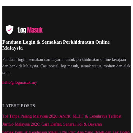
Panduan Login & Semakan Perkhidmatan Online
Malaysia
Panduan login, semakan dan bayaran untuk perkhidmatan online kerajaan
dan bank di Malaysia. Cari portal, log masuk, semak status, mohon dan elak
scam.
hello@logmasuk.my
LATEST POSTS
Tol Tanpa Palang Malaysia 2026: ANPR, MLFF & Lebuhraya Terlibat
JustGo Malaysia 2026: Cara Daftar, Senarai Tol & Bayaran
Semak Pemilik Kenderaan Melalui No Plat: Apa Yang Boleh dan Tak Boleh