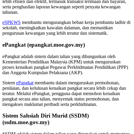
lebih efisien dan efektif, termasuk transaksi terimaan dan bayaran,
serta penghasilan laporan kewangan seperti penyata kewangan
tahunan.
eSPKWS
membantu mengurangkan beban kerja pembantu tadbir di
sekolah, meningkatkan kawalan dalaman, dan memastikan
pengurusan kewangan yang lebih teratur dan sistematik.
ePangkat (epangkat.moe.gov.my)
ePangkat adalah sistem dalam talian yang dibangunkan oleh
Kementerian Pendidikan Malaysia (KPM) untuk menguruskan
proses kenaikan pangkat Pegawai Perkhidmatan Pendidikan (PPP)
dan Anggota Kumpulan Pelaksana (AKP).
Sistem
ePangkat
membantu dalam menguruskan permohonan,
penilaian, dan kelulusan kenaikan pangkat secara lebih cekap dan
teratur. Melalui ePangkat, pengguna dapat memohon kenaikan
pangkat secara atas talian, menyemak status permohonan, dan
mengakses maklumat peribadi serta perkhidmatan.
Sistem Sahsiah Diri Murid (SSDM)
(ssdm.moe.gov.my)
SSDM adalah sistem dalam talian yang digunakan untuk memantau