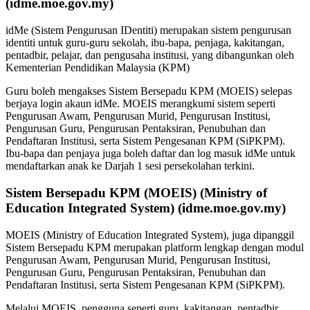
(idme.moe.gov.my)
idMe (Sistem Pengurusan IDentiti) merupakan sistem pengurusan
identiti untuk guru-guru sekolah, ibu-bapa, penjaga, kakitangan,
pentadbir, pelajar, dan pengusaha institusi, yang dibangunkan oleh
Kementerian Pendidikan Malaysia (KPM)
Guru boleh mengakses Sistem Bersepadu KPM (MOEIS) selepas
berjaya login akaun idMe. MOEIS merangkumi sistem seperti
Pengurusan Awam, Pengurusan Murid, Pengurusan Institusi,
Pengurusan Guru, Pengurusan Pentaksiran, Penubuhan dan
Pendaftaran Institusi, serta Sistem Pengesanan KPM (SiPKPM).
Ibu-bapa dan penjaya juga boleh daftar dan log masuk idMe untuk
mendaftarkan anak ke Darjah 1 sesi persekolahan terkini.
Sistem Bersepadu KPM (MOEIS) (Ministry of
Education Integrated System) (idme.moe.gov.my)
MOEIS (Ministry of Education Integrated System), juga dipanggil
Sistem Bersepadu KPM merupakan platform lengkap dengan modul
Pengurusan Awam, Pengurusan Murid, Pengurusan Institusi,
Pengurusan Guru, Pengurusan Pentaksiran, Penubuhan dan
Pendaftaran Institusi, serta Sistem Pengesanan KPM (SiPKPM).
Melalui MOEIS, pengguna seperti guru, kakitangan, pentadbir