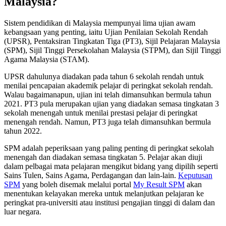
Malaysia?
Sistem pendidikan di Malaysia mempunyai lima ujian awam
kebangsaan yang penting, iaitu Ujian Penilaian Sekolah Rendah
(UPSR), Pentaksiran Tingkatan Tiga (PT3), Sijil Pelajaran Malaysia
(SPM), Sijil Tinggi Persekolahan Malaysia (STPM), dan Sijil Tinggi
Agama Malaysia (STAM).
UPSR dahulunya diadakan pada tahun 6 sekolah rendah untuk
menilai pencapaian akademik pelajar di peringkat sekolah rendah.
Walau bagaimanapun, ujian ini telah dimansuhkan bermula tahun
2021. PT3 pula merupakan ujian yang diadakan semasa tingkatan 3
sekolah menengah untuk menilai prestasi pelajar di peringkat
menengah rendah. Namun, PT3 juga telah dimansuhkan bermula
tahun 2022.
SPM adalah peperiksaan yang paling penting di peringkat sekolah
menengah dan diadakan semasa tingkatan 5. Pelajar akan diuji
dalam pelbagai mata pelajaran mengikut bidang yang dipilih seperti
Sains Tulen, Sains Agama, Perdagangan dan lain-lain.
Keputusan
SPM
yang boleh disemak melalui portal
My Result SPM
akan
menentukan kelayakan mereka untuk melanjutkan pelajaran ke
peringkat pra-universiti atau institusi pengajian tinggi di dalam dan
luar negara.