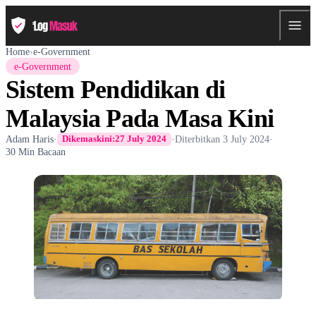
Home
›
e-Government
e-Government
Sistem Pendidikan di
Malaysia Pada Masa Kini
Adam Haris
·
·
Diterbitkan
3 July 2024
·
Dikemaskini:
27 July 2024
30 Min Bacaan