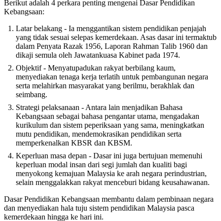
Berikut adalah 4 perkara penting mengenai Dasar Pendidikan
Kebangsaan:
Latar belakang - Ia menggantikan sistem pendidikan penjajah
yang tidak sesuai selepas kemerdekaan. Asas dasar ini termaktub
dalam Penyata Razak 1956, Laporan Rahman Talib 1960 dan
dikaji semula oleh Jawatankuasa Kabinet pada 1974.
Objektif - Menyatupadukan rakyat berbilang kaum,
menyediakan tenaga kerja terlatih untuk pembangunan negara
serta melahirkan masyarakat yang berilmu, berakhlak dan
seimbang.
Strategi pelaksanaan - Antara lain menjadikan Bahasa
Kebangsaan sebagai bahasa pengantar utama, mengadakan
kurikulum dan sistem peperiksaan yang sama, meningkatkan
mutu pendidikan, mendemokrasikan pendidikan serta
memperkenalkan KBSR dan KBSM.
Keperluan masa depan - Dasar ini juga bertujuan memenuhi
keperluan modal insan dari segi jumlah dan kualiti bagi
menyokong kemajuan Malaysia ke arah negara perindustrian,
selain menggalakkan rakyat menceburi bidang keusahawanan.
Dasar Pendidikan Kebangsaan membantu dalam pembinaan negara
dan menyediakan hala tuju sistem pendidikan Malaysia pasca
kemerdekaan hingga ke hari ini.